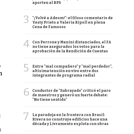
aporten al BPS
3
"¡Volvé a Adeom!": el filoso comentario de
Yesty Prieto a Valeria Ripoll en plena
Cena de Famosos
4
Con Perrone y Manini distanciados, el FA
no tiene asegurados los votos para la
aprobación de la Rendición de Cuentas
,
5
Entre "mal compañero" y "mal perdedor",
altísima tensión en vivo entre dos
n
integrantes de programa radial
6
Conductor de "Subrayado" criticó el paro
de maestros y generó un fuerte debate:
"No tiene sentido"
7
e
La paradoja en la frontera con Brasil:
Rivera no construye edificios hace una
década y Livramento explota con obras
.