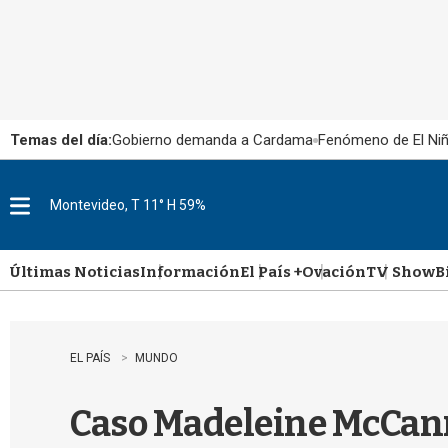
Temas del día:
Gobierno demanda a Cardama
Fenómeno de El Ni
Montevideo, T 11° H 59%
M
e
n
u
Últimas Noticias
Información
El País +
Ovación
TV Show
B
EL PAÍS
MUNDO
Caso Madeleine McCann: