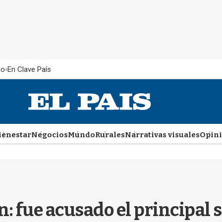
ño
En Clave País
ienestar
Negocios
Mundo
Rurales
Narrativas visuales
Opin
 fue acusado el principal 