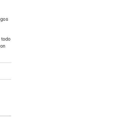
igos
e todo
ron