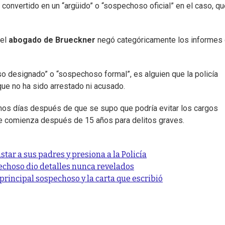
a convertido en un “argüido” o “sospechoso oficial” en el caso, q
el
abogado de Brueckner
negó categóricamente los informes
 designado” o “sospechoso formal”, es alguien que la policía
ue no ha sido arrestado ni acusado.
timos días después de que se supo que podría evitar los cargos
que comienza después de 15 años para delitos graves.
ar a sus padres y presiona a la Policía
choso dio detalles nunca revelados
principal sospechoso y la carta que escribió