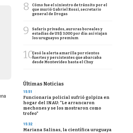
8
Cómo fue el siniestro de tránsito por el
que murió Gabriel Rossi, secretario
general de Drogas
9
Safaris privados, auroras boreales y
estadías de US$ 3.000 por día: así viajan
los uruguayos premium
10
Cesó la alerta amarilla por vientos
fuertes y persistentes que abarcaba
desde Montevideo hasta el Chuy
Últimas Noticias
15:51
ena
Funcionaria policial sufrió golpiza en
hogar del INAU: "Le arrancaron
mechones y se los mostraron como
trofeo"
15:32
Mariana Salinas, la científica uruguaya