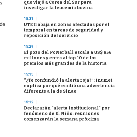
que viajó a Corea del Sur para
ue
investigar la leucemia bovina
15:31
 de
UTE trabaja en zonas afectadas por el
temporal en tareas de seguridad y
reposición del servicio
15:29
El pozo del Powerball escala a US$ 856
millones y entra al top 10 de los
premios más grandes de la historia
15:15
“¿Te confundió la alerta roja?”: Inumet
explica por qué emitió una advertencia
diferente a la de Sinae
15:12
Declararán "alerta institucional" por
fenómeno de El Niño: reuniones
comenzarán la semana próxima