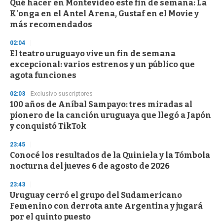
Qué hacer en Montevideo este fin de semana: La
s
o
K'onga en el Antel Arena, Gustaf en el Movie y
f
más recomendados
3
3
s
02:04
e
El teatro uruguayo vive un fin de semana
c
excepcional: varios estrenos y un público que
o
n
agota funciones
d
s
02:03
Exclusivo suscriptores
100 años de Aníbal Sampayo: tres miradas al
pionero de la canción uruguaya que llegó a Japón
y conquistó TikTok
23:45
Conocé los resultados de la Quiniela y la Tómbola
nocturna del jueves 6 de agosto de 2026
23:43
Uruguay cerró el grupo del Sudamericano
Femenino con derrota ante Argentina y jugará
por el quinto puesto