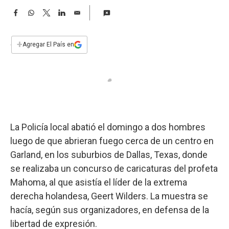
a
F
W
T
L
E
a
h
w
i
m
c
a
i
n
a
e
t
t
k
i
+
Agregar El País en
b
s
t
e
l
o
A
e
d
o
p
r
I
k
p
n
La Policía local abatió el domingo a dos hombres
luego de que abrieran fuego cerca de un centro en
Garland, en los suburbios de Dallas, Texas, donde
se realizaba un concurso de caricaturas del profeta
Mahoma, al que asistía el líder de la extrema
derecha holandesa, Geert Wilders. La muestra se
hacía, según sus organizadores, en defensa de la
libertad de expresión.