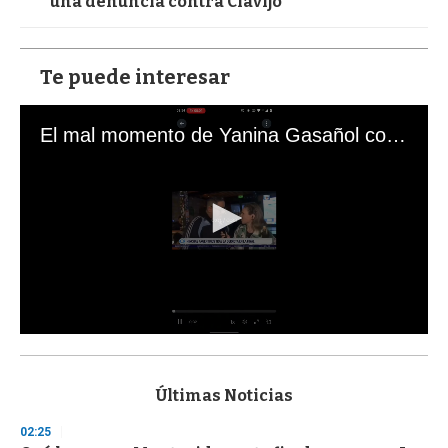
una denuncia contra Clavijo
Te puede interesar
El mal momento de Yanina Gasañol con un hincha argentino en "Subrayado"
0
s
e
c
Últimas Noticias
o
n
02:25
d