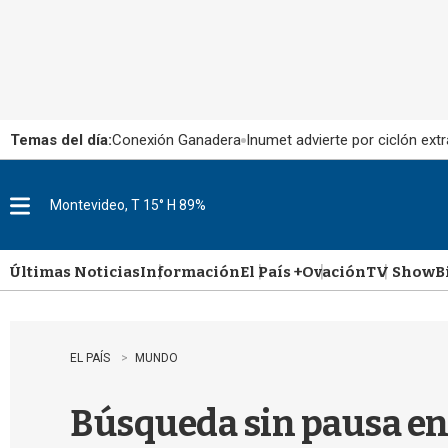
Temas del día:
Conexión Ganadera
Inumet advierte por ciclón extr
Montevideo, T 15° H 89%
M
e
n
u
Últimas Noticias
Información
El País +
Ovación
TV Show
B
EL PAÍS
MUNDO
Búsqueda sin pausa ent