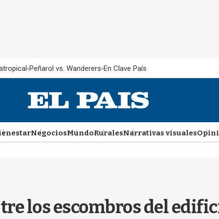
atropical
Peñarol vs. Wanderers
En Clave País
ienestar
Negocios
Mundo
Rurales
Narrativas visuales
Opin
re los escombros del edifici