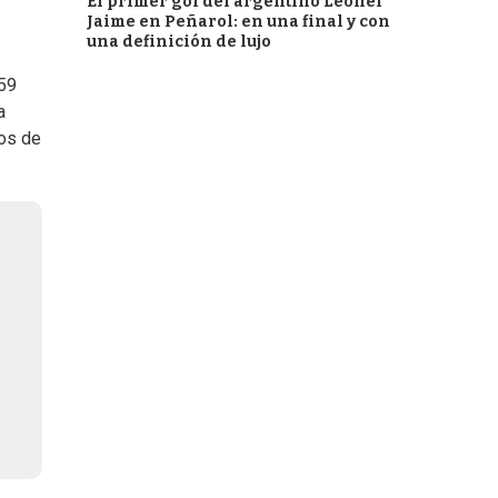
El primer gol del argentino Leonel
Jaime en Peñarol: en una final y con
una definición de lujo
159
a
os de