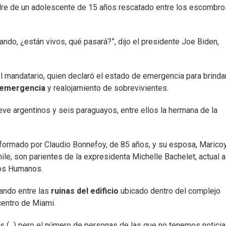
madre de un adolescente de 15 años rescatado entre los escombro
do, ¿están vivos, qué pasará?”, dijo el presidente Joe Biden,
l mandatario, quien declaró el estado de emergencia para brinda
 emergencia
y realojamiento de sobrevivientes.
e argentinos y seis paraguayos, entre ellos la hermana de la
formado por Claudio Bonnefoy, de 85 años, y su esposa, Marico
e, son parientes de la expresidenta Michelle Bachelet, actual a
hos Humanos.
ando entre las
ruinas del edificio
ubicado dentro del complejo
centro de Miami.
s (...) pero el número de personas de las que no tenemos noticia