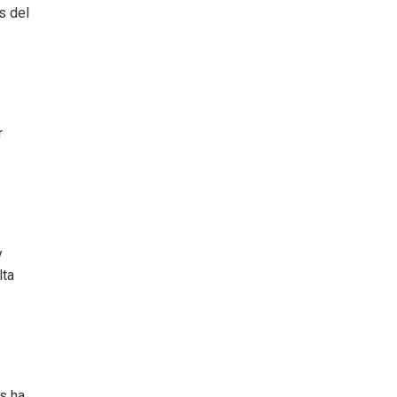
s del
r
y
lta
s ha