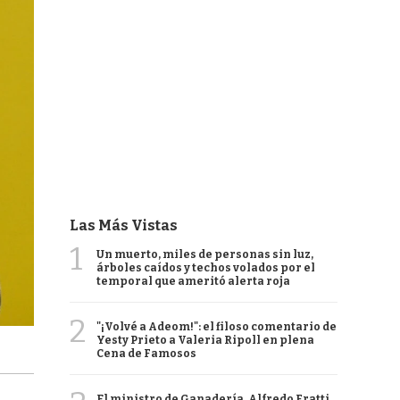
Las Más Vistas
1
Un muerto, miles de personas sin luz,
árboles caídos y techos volados por el
temporal que ameritó alerta roja
2
"¡Volvé a Adeom!": el filoso comentario de
Yesty Prieto a Valeria Ripoll en plena
Cena de Famosos
El ministro de Ganadería, Alfredo Fratti,