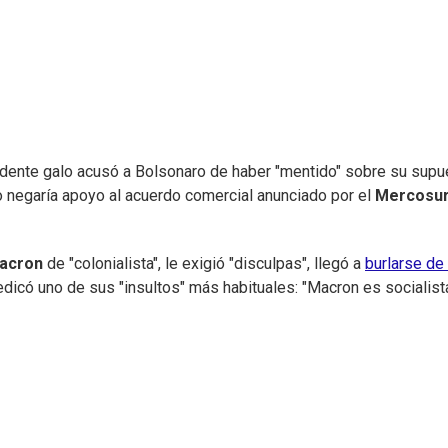
idente galo acusó a Bolsonaro de haber "mentido" sobre su supu
o negaría apoyo al acuerdo comercial anunciado por el
Mercosu
acron
de "colonialista", le exigió "disculpas", llegó a
burlarse de 
dedicó uno de sus "insultos" más habituales: "Macron es socialista