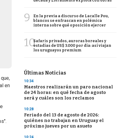
década y Livramento explota con obras
9
En la previa a discurso de Lacalle Pou,
blancos se enfrascan en polémica
interna sobre qué oposición ejercer
10
Safaris privados, auroras boreales y
estadías de US$ 3.000 por día: así viajan
los uruguayos premium
Últimas Noticias
 que,
10:34
al en
Maestros realizarán un paro nacional
de 24 horas: en qué fecha de agosto
será y cuáles son los reclamos
re
10:28
Feriado del 13 de agosto de 2026:
quiénes no trabajan en Uruguay el
s".
próximo jueves por un asueto
10:24