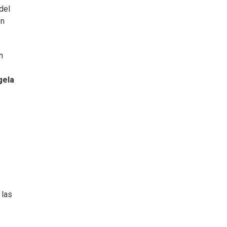
del
on
n
gela
 las