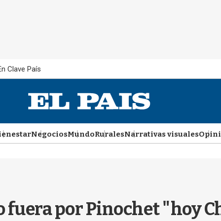
En Clave País
ienestar
Negocios
Mundo
Rurales
Narrativas visuales
Opin
o fuera por Pinochet "hoy C