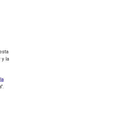
esta
r
y la
la
".