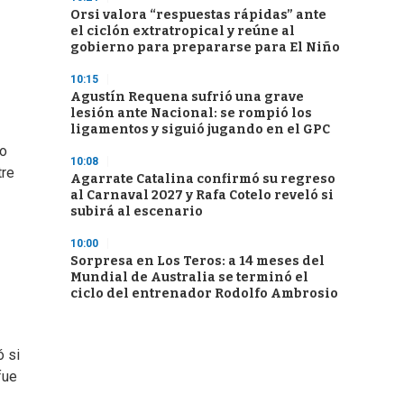
Orsi valora “respuestas rápidas” ante
el ciclón extratropical y reúne al
gobierno para prepararse para El Niño
10:15
Agustín Requena sufrió una grave
lesión ante Nacional: se rompió los
ligamentos y siguió jugando en el GPC
jo
10:08
tre
Agarrate Catalina confirmó su regreso
al Carnaval 2027 y Rafa Cotelo reveló si
subirá al escenario
10:00
Sorpresa en Los Teros: a 14 meses del
Mundial de Australia se terminó el
ciclo del entrenador Rodolfo Ambrosio
ó si
fue