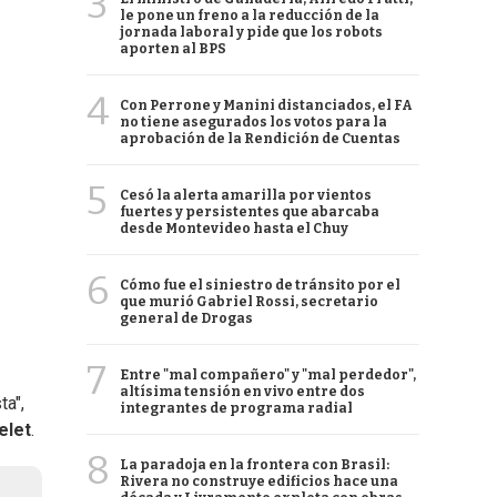
3
le pone un freno a la reducción de la
jornada laboral y pide que los robots
aporten al BPS
4
Con Perrone y Manini distanciados, el FA
no tiene asegurados los votos para la
aprobación de la Rendición de Cuentas
5
Cesó la alerta amarilla por vientos
fuertes y persistentes que abarcaba
desde Montevideo hasta el Chuy
6
Cómo fue el siniestro de tránsito por el
que murió Gabriel Rossi, secretario
general de Drogas
7
Entre "mal compañero" y "mal perdedor",
altísima tensión en vivo entre dos
ta",
integrantes de programa radial
elet
.
8
La paradoja en la frontera con Brasil:
Rivera no construye edificios hace una