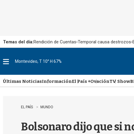
Temas del día:
Rendición de Cuentas
Temporal causa destrozos
Montevideo, T 10° H 67%
M
e
n
u
Últimas Noticias
Información
El País +
Ovación
TV Show
B
EL PAÍS
MUNDO
Bolsonaro dijo que si n