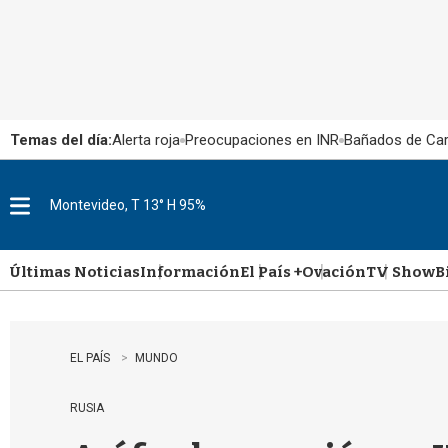
Temas del día:
Alerta roja
Preocupaciones en INR
Bañados de Ca
Montevideo, T 13° H 95%
M
e
n
u
Últimas Noticias
Información
El País +
Ovación
TV Show
B
EL PAÍS
MUNDO
RUSIA