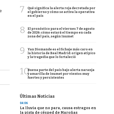
7
Qué significa la alerta roja decretada por
e
el gobierno y cómo se activa la operativa
en el país
8
El pronóstico para el viernes 7 de agosto
de 2026: cómo estará el tiempo en cada
zona del país, según Inumet
9
Yan Diomande es el fichaje más caro en
la historia de Real Madrid: origen atípico
y la tragedia que lo fortaleció
10
Buena parte del país bajo alerta naranja
y amarilla de Inumet por vientos muy
fuertes y persistentes
Últimas Noticias
04:06
La lluvia que no para, causa estragos en
la pista de césped de Maroñas