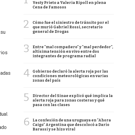
Yesty Prieto a Valeria Ripoll en plena
Cena de Famosos
2
Cómo fue el siniestro de tránsito por el
que murió Gabriel Rossi, secretario
 su
general de Drogas
3
Entre "mal compañero" y "mal perdedor",
altísima tensión en vivo entre dos
rios
integrantes de programa radial
4
Gobierno declaró la alerta roja por las
vadas
condiciones meteorológicas en varias
zonas del país
5
Director del Sinae explicó qué implica la
alerta roja para zonas costeras y qué
pasa con las clases
ual.
6
La confesión de una uruguaya en "Ahora
Caigo" Argentina que descolocó a Darío
mado
Barassi y se hizo viral