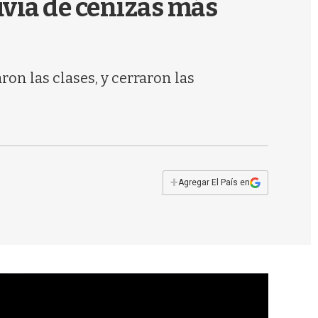
uvia de cenizas más
s
q
u
e
d
on las clases, y cerraron las
a
+
Agregar El País en