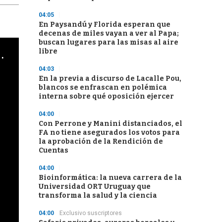
04:05
En Paysandú y Florida esperan que
decenas de miles vayan a ver al Papa;
buscan lugares para las misas al aire
cha argentino en "Subrayado"
libre
04:03
En la previa a discurso de Lacalle Pou,
blancos se enfrascan en polémica
interna sobre qué oposición ejercer
04:00
Con Perrone y Manini distanciados, el
FA no tiene asegurados los votos para
la aprobación de la Rendición de
Cuentas
04:00
Bioinformática: la nueva carrera de la
Universidad ORT Uruguay que
transforma la salud y la ciencia
04:00
Exclusivo suscriptores