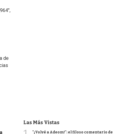
1964",
na de
cias
Las Más Vistas
1
na
"¡Volvé a Adeom!": el filoso comentario de