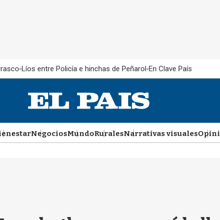
rrasco
Líos entre Policía e hinchas de Peñarol
En Clave País
ienestar
Negocios
Mundo
Rurales
Narrativas visuales
Opin