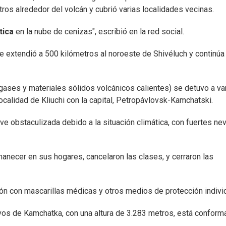
os alrededor del volcán y cubrió varias localidades vecinas.
tica
en la nube de cenizas", escribió en la red social.
e extendió a 500 kilómetros al noroeste de Shivéluch y continúa
 gases y materiales sólidos volcánicos calientes) se detuvo a va
localidad de Kliuchi con la capital, Petropávlovsk-Kamchatski.
ve obstaculizada debido a la situación climática, con fuertes ne
manecer en sus hogares, cancelaron las clases, y cerraron las
ón con mascarillas médicas y otros medios de protección individ
ivos de Kamchatka, con una altura de 3.283 metros, está confor