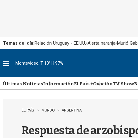
Temas del día:
Relación Uruguay - EE.UU.
Alerta naranja
Murió Gabr
Montevideo, T 13° H 97%
M
e
n
u
Últimas Noticias
Información
El País +
Ovación
TV Show
B
EL PAÍS
MUNDO
ARGENTINA
Respuesta de arzobisp