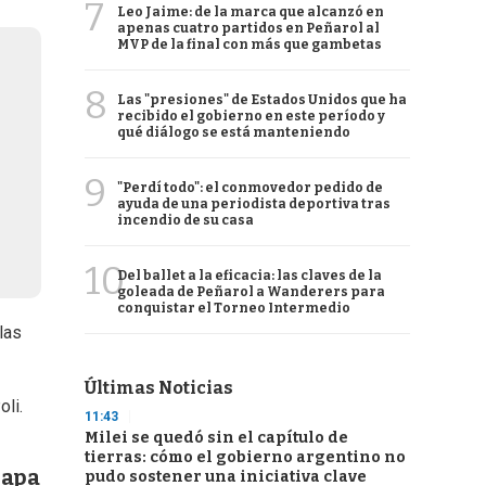
7
Leo Jaime: de la marca que alcanzó en
apenas cuatro partidos en Peñarol al
MVP de la final con más que gambetas
8
Las "presiones" de Estados Unidos que ha
recibido el gobierno en este período y
qué diálogo se está manteniendo
9
"Perdí todo": el conmovedor pedido de
ayuda de una periodista deportiva tras
incendio de su casa
10
Del ballet a la eficacia: las claves de la
goleada de Peñarol a Wanderers para
conquistar el Torneo Intermedio
las
Últimas Noticias
oli.
11:43
Milei se quedó sin el capítulo de
tierras: cómo el gobierno argentino no
papa
pudo sostener una iniciativa clave