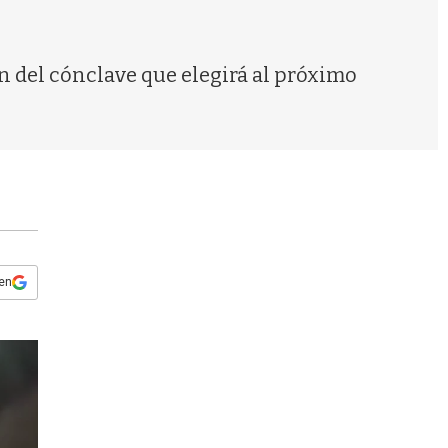
s
q
u
e
n del cónclave que elegirá al próximo
d
a
 en