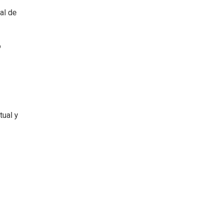
al de
o
tual y