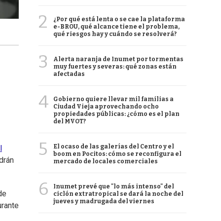
2
¿Por qué está lenta o se cae la plataforma
e-BROU, qué alcance tiene el problema,
qué riesgos hay y cuándo se resolverá?
3
Alerta naranja de Inumet por tormentas
muy fuertes y severas: qué zonas están
afectadas
4
Gobierno quiere llevar mil familias a
Ciudad Vieja aprovechando ocho
propiedades públicas: ¿cómo es el plan
del MVOT?
5
El ocaso de las galerías del Centro y el
l
boom en Pocitos: cómo se reconfigura el
ndrán
mercado de locales comerciales
6
Inumet prevé que "lo más intenso" del
de
ciclón extratropical se dará la noche del
jueves y madrugada del viernes
urante