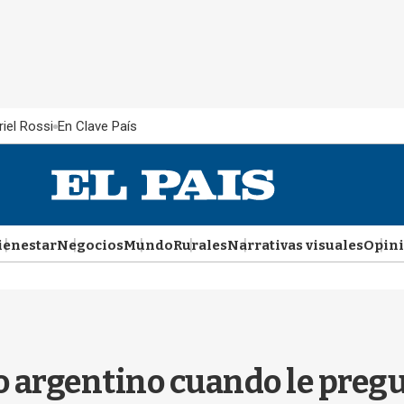
iel Rossi
En Clave País
ienestar
Negocios
Mundo
Rurales
Narrativas visuales
Opin
o argentino cuando le preg