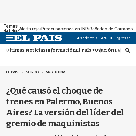
Temas
Alerta roja
Preocupaciones en INR
Bañados de Carrasco
del día:
Suscribite al 50% OFF
Ingresar
M
e
Últimas Noticias
Información
El País +
Ovación
TV Show
n
M
u
o
s
t
EL PAÍS
MUNDO
ARGENTINA
r
a
¿Qué causó el choque de
r
b
trenes en Palermo, Buenos
�
s
Aires? La versión del líder del
q
u
gremio de maquinistas
e
d