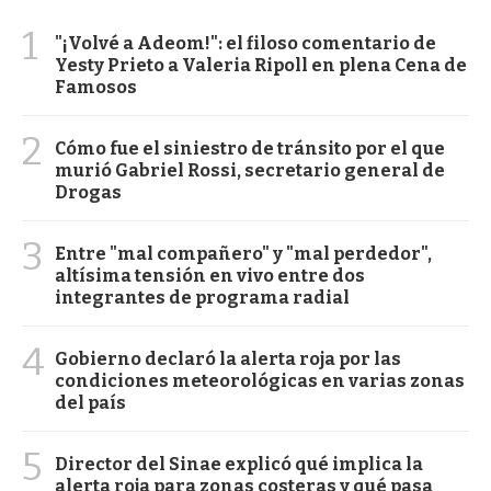
1
"¡Volvé a Adeom!": el filoso comentario de
Yesty Prieto a Valeria Ripoll en plena Cena de
Famosos
2
Cómo fue el siniestro de tránsito por el que
murió Gabriel Rossi, secretario general de
Drogas
3
Entre "mal compañero" y "mal perdedor",
altísima tensión en vivo entre dos
integrantes de programa radial
4
Gobierno declaró la alerta roja por las
condiciones meteorológicas en varias zonas
del país
5
Director del Sinae explicó qué implica la
alerta roja para zonas costeras y qué pasa