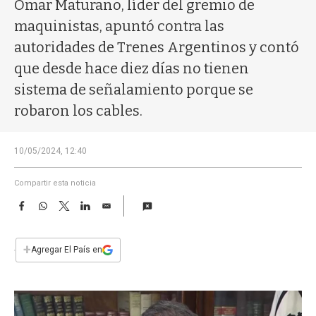
a
Omar Maturano, líder del gremio de
maquinistas, apuntó contra las
autoridades de Trenes Argentinos y contó
que desde hace diez días no tienen
sistema de señalamiento porque se
robaron los cables.
10/05/2024, 12:40
Compartir esta noticia
F
W
T
L
E
a
h
w
i
m
c
a
i
n
a
e
t
t
k
i
+
Agregar El País en
b
s
t
e
l
o
A
e
d
o
p
r
I
k
p
n