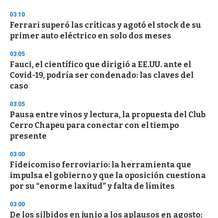
o
n
03:10
d
Ferrari superó las críticas y agotó el stock de su
s
o
primer auto eléctrico en solo dos meses
f
3
03:05
3
s
Fauci, el científico que dirigió a EE.UU. ante el
e
Covid-19, podría ser condenado: las claves del
c
caso
o
n
d
03:05
s
Pausa entre vinos y lectura, la propuesta del Club
Cerro Chapeu para conectar con el tiempo
presente
03:00
Fideicomiso ferroviario: la herramienta que
impulsa el gobierno y que la oposición cuestiona
por su “enorme laxitud” y falta de límites
03:00
De los silbidos en junio a los aplausos en agosto: