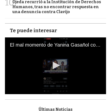
10
Ojeda recurrió a la Institución de Derechos
Humanos, tras no encontrar respuesta en
una denuncia contra Clavijo
Te puede interesar
El mal momento de Yanina Gasañol con un hincha argentino en "Subrayado"
0
s
e
c
Últimas Noticias