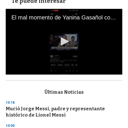
Te puede interesar
El mal momento de Yanina Gasañol con un hincha argentino en "Subrayado"
0
s
e
c
Últimas Noticias
o
n
10:18
d
Murió Jorge Messi, padre y representante
s
o
histórico de Lionel Messi
f
3
10:00
3