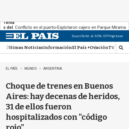
Tema
s del
Conflicto en el puerto
Explotaron cajero en Parque Miramar
día:
Suscribite al 50% OFF
Ingresar
M
e
Últimas Noticias
Información
El País +
Ovación
TV Show
n
M
u
o
s
t
EL PAÍS
MUNDO
ARGENTINA
r
a
Choque de trenes en Buenos
r
b
Aires: hay decenas de heridos,
�
s
31 de ellos fueron
q
u
hospitalizados con "código
e
d
rojo"