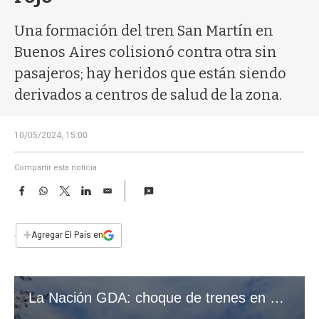
a
Una formación del tren San Martín en
Buenos Aires colisionó contra otra sin
pasajeros; hay heridos que están siendo
derivados a centros de salud de la zona.
10/05/2024, 15:00
Compartir esta noticia
F
W
T
L
E
a
h
w
i
m
c
a
i
n
a
e
t
t
k
i
+
Agregar El País en
b
s
t
e
l
o
A
e
d
o
p
r
I
k
p
n