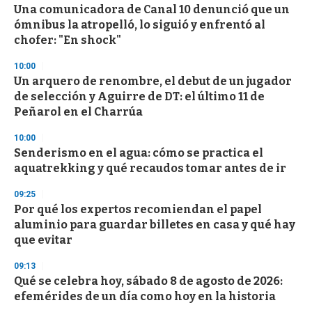
s
Una comunicadora de Canal 10 denunció que un
e
ómnibus la atropelló, lo siguió y enfrentó al
c
chofer: "En shock"
o
n
d
10:00
s
Un arquero de renombre, el debut de un jugador
de selección y Aguirre de DT: el último 11 de
Peñarol en el Charrúa
10:00
Senderismo en el agua: cómo se practica el
aquatrekking y qué recaudos tomar antes de ir
09:25
Por qué los expertos recomiendan el papel
aluminio para guardar billetes en casa y qué hay
que evitar
09:13
Qué se celebra hoy, sábado 8 de agosto de 2026:
efemérides de un día como hoy en la historia