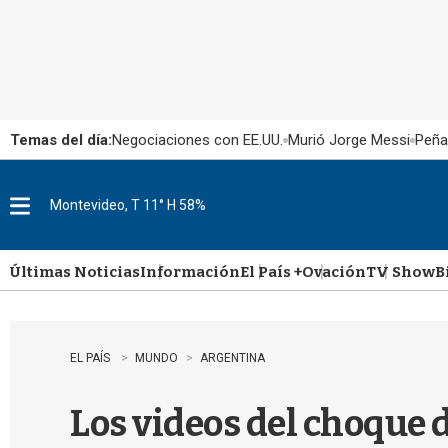
Temas del día:
Negociaciones con EE.UU.
Murió Jorge Messi
Peña
Montevideo, T 11° H 58%
M
e
n
u
Últimas Noticias
Información
El País +
Ovación
TV Show
B
EL PAÍS
MUNDO
ARGENTINA
Los videos del choque d