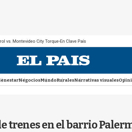
rol vs. Montevideo City Torque
En Clave País
ienestar
Negocios
Mundo
Rurales
Narrativas visuales
Opin
e trenes en el barrio Paler