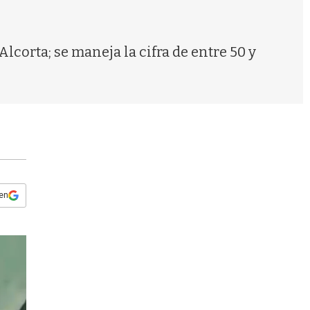
s
q
u
e
lcorta; se maneja la cifra de entre 50 y
d
a
 en