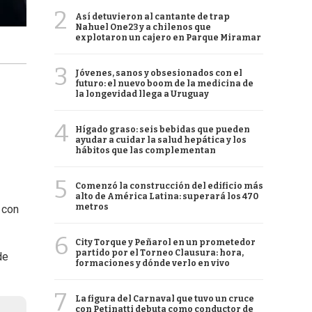
2
Así detuvieron al cantante de trap
Nahuel One23 y a chilenos que
explotaron un cajero en Parque Miramar
3
Jóvenes, sanos y obsesionados con el
futuro: el nuevo boom de la medicina de
la longevidad llega a Uruguay
4
Hígado graso: seis bebidas que pueden
ayudar a cuidar la salud hepática y los
hábitos que las complementan
5
Comenzó la construcción del edificio más
alto de América Latina: superará los 470
metros
 con
6
City Torque y Peñarol en un prometedor
partido por el Torneo Clausura: hora,
de
formaciones y dónde verlo en vivo
7
La figura del Carnaval que tuvo un cruce
con Petinatti debuta como conductor de