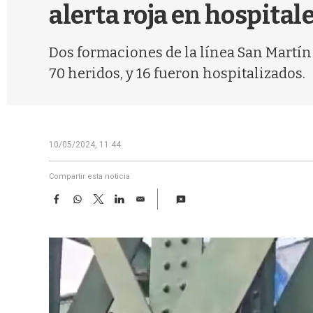
alerta roja en hospital
Dos formaciones de la línea San Martín c
70 heridos, y 16 fueron hospitalizados.
10/05/2024, 11:44
Compartir esta noticia
F
W
T
L
E
a
h
w
i
m
c
a
i
n
a
e
t
t
k
i
b
s
t
e
l
o
A
e
d
o
p
r
I
k
p
n