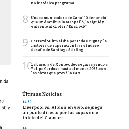
un histórico programa
8
Una comunicadora de Canal 10 denunció
que un ómnibus la atropelló, lo siguió y
enfrentó al chofer: "En shock"
9
Correrá 50 km al día por todo Uruguay: la
historia de superación tras el nuevo
desafío de Santiago Stirling
10
La basura de Montevideo seguirá yendo a
Felipe Cardoso hasta al menos 2055, con
las obras que prevé la IMM
enida
Últimas Noticias
es
14:50
Liverpool vs. Albion en vivo: se juega
 50 y
un punto directo por las copas en el
inicio del Clausura
a
14:00