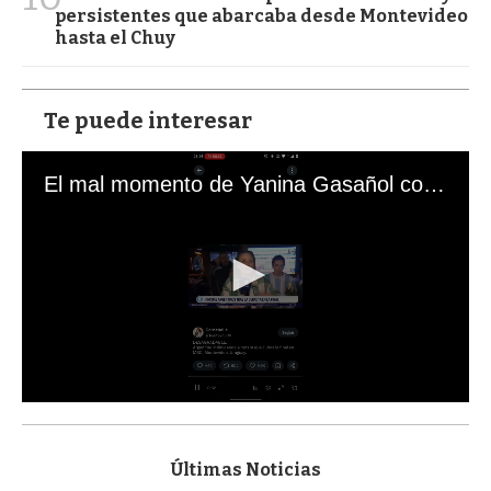
persistentes que abarcaba desde Montevideo
hasta el Chuy
Te puede interesar
El mal momento de Yanina Gasañol con un hincha argentino en "Subrayado"
0
s
e
c
Últimas Noticias
o