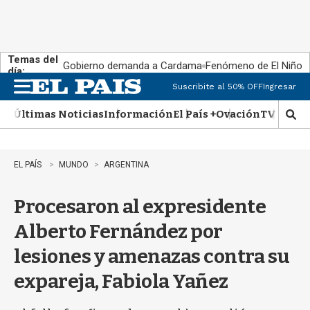
Temas del
Gobierno demanda a Cardama
Fenómeno de El Niño
día:
Suscribite al 50% OFF
Ingresar
M
e
Últimas Noticias
Información
El País +
Ovación
TV Show
n
M
u
o
s
t
EL PAÍS
MUNDO
ARGENTINA
r
a
Procesaron al expresidente
r
b
Alberto Fernández por
�
s
lesiones y amenazas contra su
q
u
expareja, Fabiola Yañez
e
d