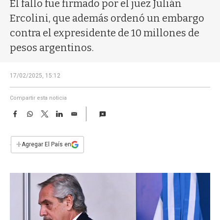
a
El fallo fue firmado por el juez Julián
Ercolini, que además ordenó un embargo
contra el expresidente de 10 millones de
pesos argentinos.
17/02/2025, 15:12
Compartir esta noticia
F
W
T
L
E
a
h
w
i
m
c
a
i
n
a
e
t
t
k
i
+
Agregar El País en
b
s
t
e
l
o
A
e
d
o
p
r
I
k
p
n