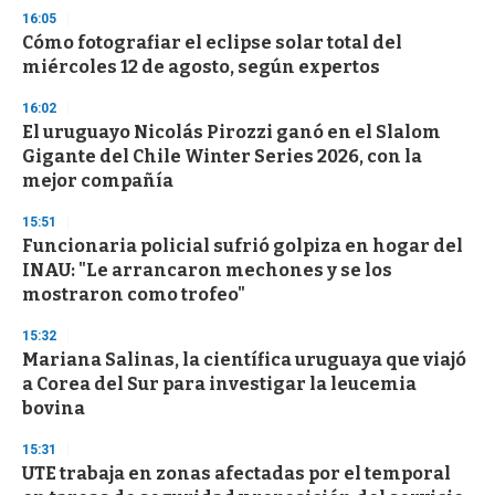
n
16:05
d
Cómo fotografiar el eclipse solar total del
s
o
miércoles 12 de agosto, según expertos
f
3
16:02
3
s
El uruguayo Nicolás Pirozzi ganó en el Slalom
e
Gigante del Chile Winter Series 2026, con la
c
mejor compañía
o
n
d
15:51
s
Funcionaria policial sufrió golpiza en hogar del
INAU: "Le arrancaron mechones y se los
mostraron como trofeo"
15:32
Mariana Salinas, la científica uruguaya que viajó
a Corea del Sur para investigar la leucemia
bovina
15:31
UTE trabaja en zonas afectadas por el temporal