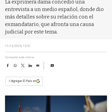
a
La exprimera dama concedió una
entrevista a un medio español, donde dio
más detalles sobre su relación con el
exmandatario, que afronta una causa
judicial por este tema.
11/12/2024, 13:51
Compartir esta noticia
F
W
T
L
E
a
h
w
i
m
c
a
i
n
a
e
t
t
k
i
+
Agregar El País en
b
s
t
e
l
o
A
e
d
o
p
r
I
k
p
n