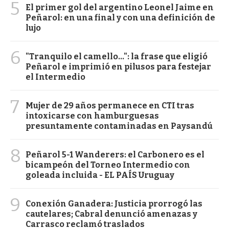
5
El primer gol del argentino Leonel Jaime en
Peñarol: en una final y con una definición de
lujo
6
"Tranquilo el camello...": la frase que eligió
Peñarol e imprimió en pilusos para festejar
el Intermedio
7
Mujer de 29 años permanece en CTI tras
intoxicarse con hamburguesas
presuntamente contaminadas en Paysandú
8
Peñarol 5-1 Wanderers: el Carbonero es el
bicampeón del Torneo Intermedio con
goleada incluida - EL PAÍS Uruguay
9
Conexión Ganadera: Justicia prorrogó las
cautelares; Cabral denunció amenazas y
Carrasco reclamó traslados