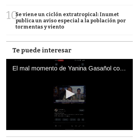
10
Se viene un ciclón extratropical: Inumet
publica un aviso especial a la población por
tormentas y viento
Te puede interesar
El mal momento de Yanina Gasañol con un hincha argentino en "Subrayado"
0
s