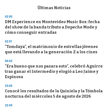
e
c
Últimas Noticias
o
n
02:05
d
DM Experience en Montevideo Music Box: fecha
s
o
del show de la banda tributo a Depeche Mode y
f
cómo conseguir entradas
3
3
s
02:01
e
"Tomdaya", el matrimonio de estrellas jóvenes
c
que está llevando a la generación Z a los cines
o
n
d
00:42
s
"Era bueno que nos pasara esto", celebró Aguirre
tras ganar el Intermedio y elogió a Leo Jaime y
Espinosa
23:45
Conocé los resultados de la Quiniela y la Tómbola
nocturna del miércoles 5 de agosto de 2026
22:49