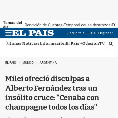
Temas del
Rendición de Cuentas
Temporal causa destrozos
En 
día:
Suscribite al 50% OFF
Ingresar
M
e
Últimas Noticias
Información
El País +
Ovación
TV Show
n
M
u
o
s
t
EL PAÍS
MUNDO
ARGENTINA
r
a
Milei ofreció disculpas a
r
b
Alberto Fernández tras un
�
s
insólito cruce: "Cenaba con
q
u
champagne todos los días"
e
d