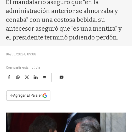
a
El mandatario aseguró que “en la
administración anterior se almorzaba y
cenaba” con una costosa bebida, su
antecesor aseguró que “es una mentira” y
el presidente terminó pidiendo perdón.
06/03/2024, 09:08
Compartir esta noticia
F
W
T
L
E
a
h
w
i
m
c
a
i
n
a
e
t
t
k
i
+
Agregar El País en
b
s
t
e
l
o
A
e
d
o
p
r
I
k
p
n