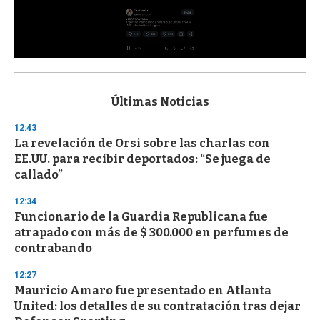
0
s
e
c
Últimas Noticias
o
n
12:43
d
La revelación de Orsi sobre las charlas con
s
o
EE.UU. para recibir deportados: “Se juega de
f
callado”
3
3
s
12:34
e
Funcionario de la Guardia Republicana fue
c
atrapado con más de $ 300.000 en perfumes de
o
n
contrabando
d
s
12:27
Mauricio Amaro fue presentado en Atlanta
United: los detalles de su contratación tras dejar