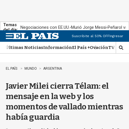
Temas
Negociaciones con EE.UU.
Murió Jorge Messi
Peñarol vs
del día:
Suscribite al 50% OFF
Ingresar
M
e
Últimas Noticias
Información
El País +
Ovación
TV Show
n
M
u
o
s
t
EL PAÍS
MUNDO
ARGENTINA
r
a
Javier Milei cierra Télam: el
r
b
mensaje en la web y los
�
s
momentos de vallado mientras
q
u
había guardia
e
d