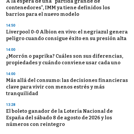
A la espera de una "partida grande de
c
contenedores", IMM ya tiene definidos los
o
n
barrios para el nuevo modelo
d
s
14:50
Liverpool 0-0 Albion en vivo: el negriazul genera
peligro cuando consigue éxito en su presión alta
14:00
¿Morrón o paprika? Cuáles son sus diferencias,
propiedades y cuándo conviene usar cada uno
14:00
Más allá del consumo: las decisiones financieras
clave para vivir con menos estrés y más
tranquilidad
13:28
El boleto ganador de la Lotería Nacional de
España del sábado 8 de agosto de 2026 y los
números con reintegro