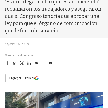
a
“Es una ilegalidad lo que están haciendo”,
reclamaron los trabajadores y aseguraron
que el Congreso tendría que aprobar una
ley para que el órgano de comunicación
quede fuera de servicio.
04/03/2024, 12:29
Compartir esta noticia
F
W
T
L
E
a
h
w
i
m
c
a
i
n
a
e
t
t
k
i
+
Agregar El País en
b
s
t
e
l
o
A
e
d
o
p
r
I
k
p
n