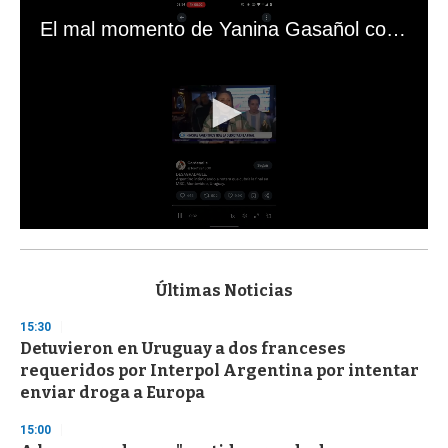
El mal momento de Yanina Gasañol con un hincha argentino en "Subrayado"
0
s
e
c
Últimas Noticias
o
n
15:30
d
Detuvieron en Uruguay a dos franceses
s
o
requeridos por Interpol Argentina por intentar
f
enviar droga a Europa
3
3
s
15:00
e