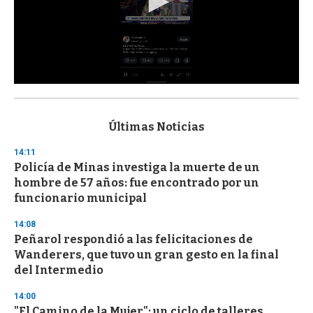
0
s
e
c
Últimas Noticias
o
n
14:11
d
Policía de Minas investiga la muerte de un
s
o
hombre de 57 años: fue encontrado por un
f
funcionario municipal
3
3
s
14:08
e
Peñarol respondió a las felicitaciones de
c
Wanderers, que tuvo un gran gesto en la final
o
n
del Intermedio
d
s
14:00
"El Camino de la Mujer": un ciclo de talleres,