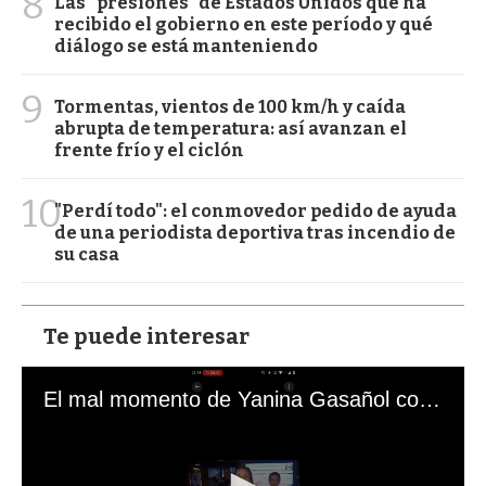
8
Las "presiones" de Estados Unidos que ha
recibido el gobierno en este período y qué
diálogo se está manteniendo
9
Tormentas, vientos de 100 km/h y caída
abrupta de temperatura: así avanzan el
frente frío y el ciclón
10
"Perdí todo": el conmovedor pedido de ayuda
de una periodista deportiva tras incendio de
su casa
Te puede interesar
El mal momento de Yanina Gasañol con un hincha argentino en "Subrayado"