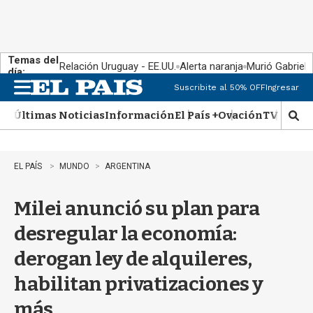
Temas del
Relación Uruguay - EE.UU.
Alerta naranja
Murió Gabriel 
día:
Suscribite al 50% OFF
Ingresar
M
e
Últimas Noticias
Información
El País +
Ovación
TV Show
n
M
u
o
s
t
EL PAÍS
MUNDO
ARGENTINA
r
a
Milei anunció su plan para
r
b
desregular la economía:
�
s
derogan ley de alquileres,
q
u
habilitan privatizaciones y
e
d
más