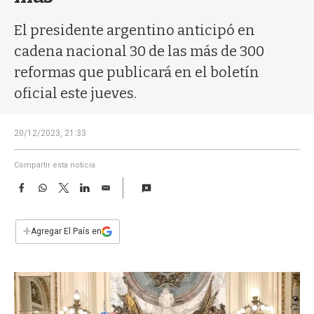
a
El presidente argentino anticipó en
cadena nacional 30 de las más de 300
reformas que publicará en el boletín
oficial este jueves.
20/12/2023, 21:33
Compartir esta noticia
F
W
T
L
E
a
h
w
i
m
c
a
i
n
a
e
t
t
k
i
+
Agregar El País en
b
s
t
e
l
o
A
e
d
o
p
r
I
k
p
n