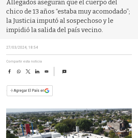
a
Allegados aseguran que el cuerpo del
chico de 13 años “estaba muy acomodado”;
la Justicia imputó al sospechoso y le
impidió la salida del país vecino.
27/03/2024, 18:54
Compartir esta noticia
F
W
T
L
E
a
h
w
i
m
c
a
i
n
a
e
t
t
k
i
+
Agregar El País en
b
s
t
e
l
o
A
e
d
o
p
r
I
k
p
n