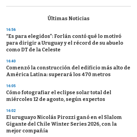
0
s
e
c
Últimas Noticias
o
n
16:56
d
“Es para elegidos”: Forlán contó qué lo motivó
s
o
para dirigir a Uruguay y el récord de su abuelo
f
como DT de la Celeste
3
3
s
16:40
e
Comenzó la construcción del edificio más alto de
c
América Latina: superará los 470 metros
o
n
d
16:05
s
Cómo fotografiar el eclipse solar total del
miércoles 12 de agosto, según expertos
16:02
El uruguayo Nicolás Pirozzi ganó en el Slalom
Gigante del Chile Winter Series 2026, con la
mejor compañía