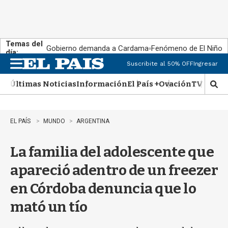
Temas del
Gobierno demanda a Cardama
Fenómeno de El Niño
día:
Suscribite al 50% OFF
Ingresar
M
e
Últimas Noticias
Información
El País +
Ovación
TV Show
n
M
u
o
s
t
EL PAÍS
MUNDO
ARGENTINA
r
a
La familia del adolescente que
r
b
apareció adentro de un freezer
�
s
en Córdoba denuncia que lo
q
u
mató un tío
e
d