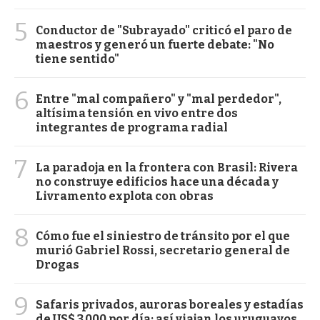
5
Conductor de "Subrayado" criticó el paro de
maestros y generó un fuerte debate: "No
tiene sentido"
6
Entre "mal compañero" y "mal perdedor",
altísima tensión en vivo entre dos
integrantes de programa radial
7
La paradoja en la frontera con Brasil: Rivera
no construye edificios hace una década y
Livramento explota con obras
8
Cómo fue el siniestro de tránsito por el que
murió Gabriel Rossi, secretario general de
Drogas
9
Safaris privados, auroras boreales y estadías
de US$ 3.000 por día: así viajan los uruguayos