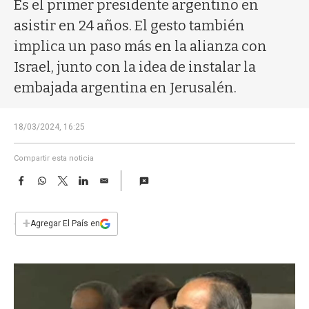
a
Es el primer presidente argentino en
asistir en 24 años. El gesto también
implica un paso más en la alianza con
Israel, junto con la idea de instalar la
embajada argentina en Jerusalén.
18/03/2024, 16:25
Compartir esta noticia
F
W
T
L
E
a
h
w
i
m
c
a
i
n
a
e
t
t
k
i
+
Agregar El País en
b
s
t
e
l
o
A
e
d
o
p
r
I
k
p
n