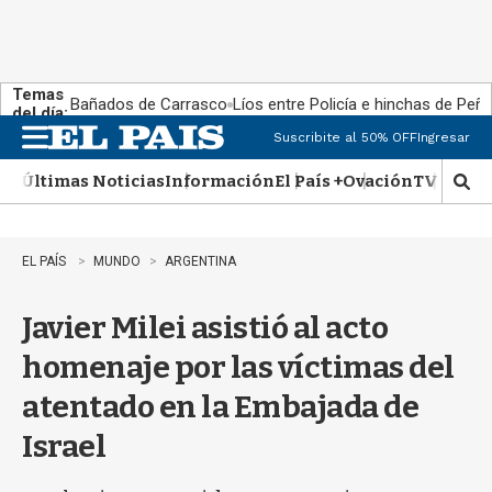
Temas
Bañados de Carrasco
Líos entre Policía e hinchas de Peña
del día:
Suscribite al 50% OFF
Ingresar
M
e
Últimas Noticias
Información
El País +
Ovación
TV Show
n
M
u
o
s
t
EL PAÍS
MUNDO
ARGENTINA
r
a
Javier Milei asistió al acto
r
b
homenaje por las víctimas del
�
s
atentado en la Embajada de
q
u
Israel
e
d