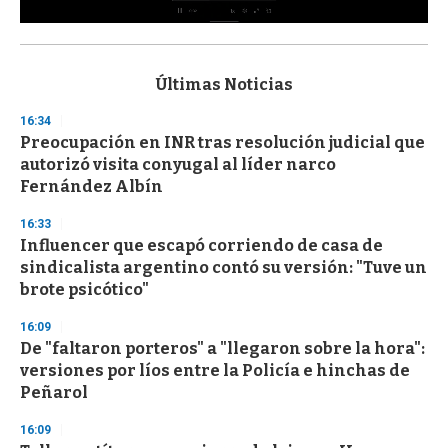
0
s
e
c
Últimas Noticias
o
n
16:34
d
Preocupación en INR tras resolución judicial que
s
o
autorizó visita conyugal al líder narco
f
Fernández Albín
3
3
s
16:33
e
Influencer que escapó corriendo de casa de
c
sindicalista argentino contó su versión: "Tuve un
o
n
brote psicótico"
d
s
16:09
De "faltaron porteros" a "llegaron sobre la hora":
versiones por líos entre la Policía e hinchas de
Peñarol
16:09