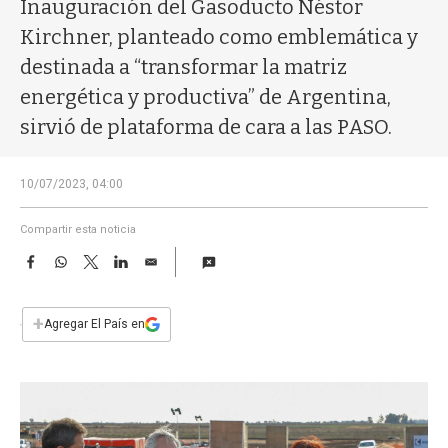
a
Inauguración del Gasoducto Néstor
Kirchner, planteado como emblemática y
destinada a “transformar la matriz
energética y productiva” de Argentina,
sirvió de plataforma de cara a las PASO.
10/07/2023, 04:00
Compartir esta noticia
F
W
T
L
E
a
h
w
i
m
c
a
i
n
a
e
t
t
k
i
+
Agregar El País en
b
s
t
e
l
o
A
e
d
o
p
r
I
k
p
n