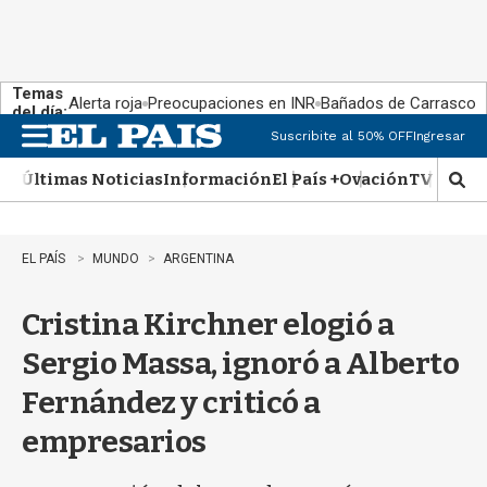
Temas
Alerta roja
Preocupaciones en INR
Bañados de Carrasco
del día:
Suscribite al 50% OFF
Ingresar
M
e
Últimas Noticias
Información
El País +
Ovación
TV Show
n
M
u
o
s
t
EL PAÍS
MUNDO
ARGENTINA
r
a
Cristina Kirchner elogió a
r
b
Sergio Massa, ignoró a Alberto
�
s
Fernández y criticó a
q
u
empresarios
e
d