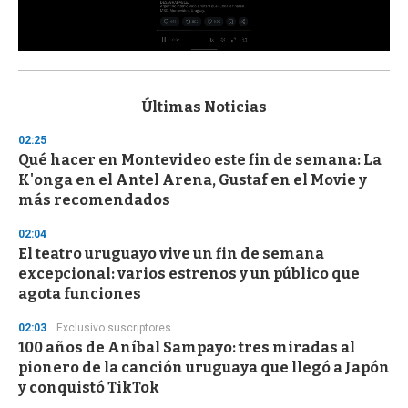
0
s
e
c
Últimas Noticias
o
n
02:25
d
Qué hacer en Montevideo este fin de semana: La
s
o
K'onga en el Antel Arena, Gustaf en el Movie y
f
más recomendados
3
3
s
02:04
e
El teatro uruguayo vive un fin de semana
c
excepcional: varios estrenos y un público que
o
n
agota funciones
d
s
02:03
Exclusivo suscriptores
100 años de Aníbal Sampayo: tres miradas al
pionero de la canción uruguaya que llegó a Japón
y conquistó TikTok