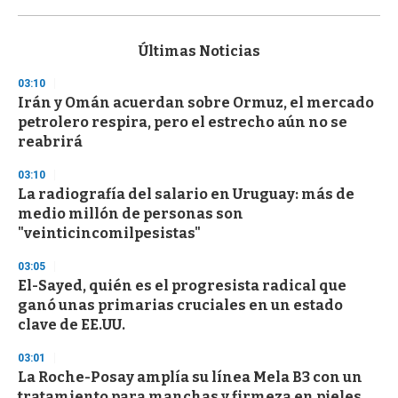
0
s
e
c
Últimas Noticias
o
n
03:10
d
Irán y Omán acuerdan sobre Ormuz, el mercado
s
o
petrolero respira, pero el estrecho aún no se
f
reabrirá
3
3
s
03:10
e
La radiografía del salario en Uruguay: más de
c
medio millón de personas son
o
n
"veinticincomilpesistas"
d
s
03:05
El-Sayed, quién es el progresista radical que
ganó unas primarias cruciales en un estado
clave de EE.UU.
03:01
La Roche-Posay amplía su línea Mela B3 con un
tratamiento para manchas y firmeza en pieles