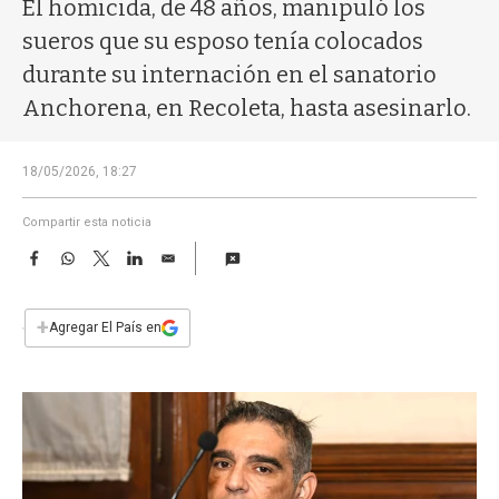
a
El homicida, de 48 años, manipuló los
sueros que su esposo tenía colocados
durante su internación en el sanatorio
Anchorena, en Recoleta, hasta asesinarlo.
18/05/2026, 18:27
Compartir esta noticia
F
W
T
L
E
a
h
w
i
m
c
a
i
n
a
e
t
t
k
i
+
Agregar El País en
b
s
t
e
l
o
A
e
d
o
p
r
I
k
p
n