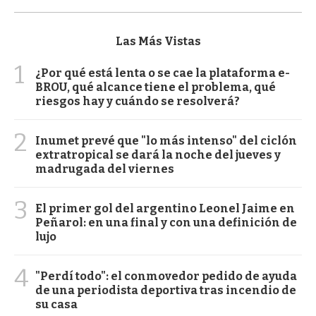
Las Más Vistas
1
¿Por qué está lenta o se cae la plataforma e-
BROU, qué alcance tiene el problema, qué
riesgos hay y cuándo se resolverá?
2
Inumet prevé que "lo más intenso" del ciclón
extratropical se dará la noche del jueves y
madrugada del viernes
3
El primer gol del argentino Leonel Jaime en
Peñarol: en una final y con una definición de
lujo
4
"Perdí todo": el conmovedor pedido de ayuda
de una periodista deportiva tras incendio de
su casa