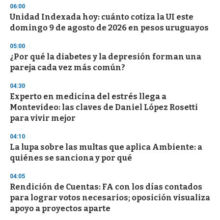
n
06:00
d
Unidad Indexada hoy: cuánto cotiza la UI este
s
o
domingo 9 de agosto de 2026 en pesos uruguayos
f
3
05:00
3
s
¿Por qué la diabetes y la depresión forman una
e
pareja cada vez más común?
c
o
04:30
n
d
Experto en medicina del estrés llega a
s
Montevideo: las claves de Daniel López Rosetti
para vivir mejor
04:10
La lupa sobre las multas que aplica Ambiente: a
quiénes se sanciona y por qué
04:05
Rendición de Cuentas: FA con los días contados
para lograr votos necesarios; oposición visualiza
apoyo a proyectos aparte