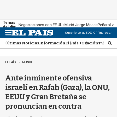
Temas
Negociaciones con EE.UU.
Murió Jorge Messi
Peñarol vs
del día:
Suscribite al 50% OFF
Ingresar
M
e
Últimas Noticias
Información
El País +
Ovación
TV Show
n
M
u
o
s
t
EL PAÍS
MUNDO
r
a
Ante inminente ofensiva
r
b
israelí en Rafah (Gaza), la ONU,
�
s
EEUU y Gran Bretaña se
q
u
pronuncian en contra
e
d