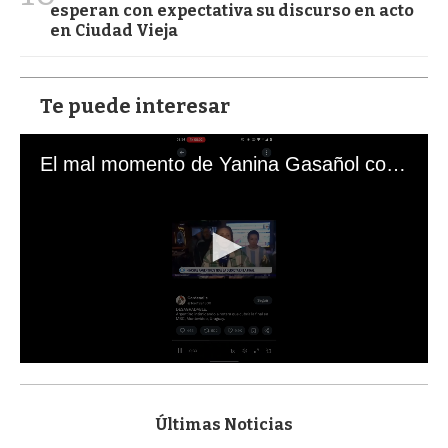
esperan con expectativa su discurso en acto
en Ciudad Vieja
Te puede interesar
El mal momento de Yanina Gasañol con un hincha argentino en "Subrayado"
0
s
e
c
Últimas Noticias
o