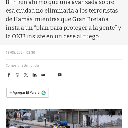
a
Blinken afirmó que una avanzada sobre
esa ciudad no eliminaría a los terroristas
de Hamás, mientras que Gran Bretaña
insta a un “plan para proteger a la gente” y
la ONU insiste en un cese al fuego.
13/05/2024, 02:30
Compartir esta noticia
F
W
T
L
E
a
h
w
i
m
c
a
i
n
a
e
t
t
k
i
+
Agregar El País en
b
s
t
e
l
o
A
e
d
o
p
r
I
k
p
n