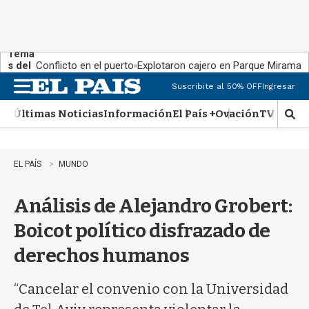
Tema
s del
Conflicto en el puerto
Explotaron cajero en Parque Miramar
día:
Suscribite al 50% OFF
Ingresar
M
e
Últimas Noticias
Información
El País +
Ovación
TV Show
n
M
u
o
s
t
EL PAÍS
MUNDO
r
a
Análisis de Alejandro Grobert:
r
b
Boicot político disfrazado de
�
s
derechos humanos
q
u
e
“Cancelar el convenio con la Universidad
d