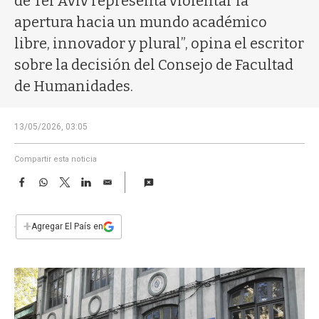
de Tel Aviv representa violentar la
a
apertura hacia un mundo académico
libre, innovador y plural”, opina el escritor
sobre la decisión del Consejo de Facultad
de Humanidades.
13/05/2026, 03:05
Compartir esta noticia
F
W
T
L
E
a
h
w
i
m
c
a
i
n
a
e
t
t
k
i
+
Agregar El País en
b
s
t
e
l
o
A
e
d
o
p
r
I
k
p
n