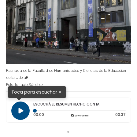
Fachada de la Facultad de Humanidades y Ciencias de la Educacion
de la UdelaR.
Foto: Ignacio Sánchez
×
Toca para escuchar
ESCUCHÁ EL RESUMEN HECHO CON IA
Tiempo transcurrido: 0 segundos
Durac
00:00
00:37