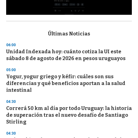
0
s
e
c
Últimas Noticias
o
n
06:00
d
Unidad Indexada hoy: cuánto cotiza la UI este
s
o
sábado 8 de agosto de 2026 en pesos uruguayos
f
3
05:00
3
s
Yogur, yogur griego y kéfir: cuáles son sus
e
diferencias y qué beneficios aportan a la salud
c
intestinal
o
n
d
04:30
s
Correrá 50 km al día por todo Uruguay: la historia
de superación tras el nuevo desafío de Santiago
Stirling
04:30