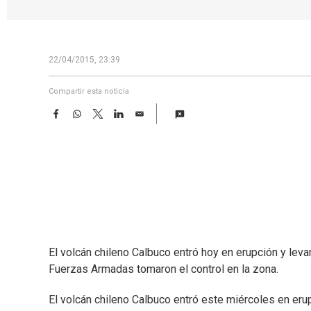
22/04/2015, 23:39
Compartir esta noticia
F
W
T
L
E
a
h
w
i
m
c
a
i
n
a
e
t
t
k
i
b
s
t
e
l
o
A
e
d
o
p
r
I
k
p
n
El volcán chileno Calbuco entró hoy en erupción y lev
Fuerzas Armadas tomaron el control en la zona.
El volcán chileno Calbuco entró este miércoles en er