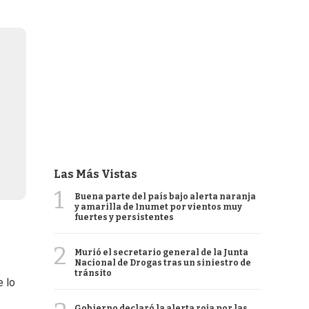
Las Más Vistas
1
Buena parte del país bajo alerta naranja
y amarilla de Inumet por vientos muy
fuertes y persistentes
2
Murió el secretario general de la Junta
Nacional de Drogas tras un siniestro de
tránsito
e lo
Gobierno declaró la alerta roja por las