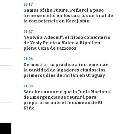
23:17
Games of the Future: Peñarol a paso
firme se metió en los cuartos de final de
la competencia en Kazajistán
21:57
"¡Volvé a Adeom!": el filoso comentario
de Yesty Prieto a Valeria Ripoll en
plena Cena de Famosos
21:26
De mostrar su práctica a incrementar
la cantidad de jugadores citados: los
primeros días de Forlán en Uruguay
21:08
Sánchez anunció que la Junta Nacional
de Emergencias se reunirá para
prepararse ante el fenómeno de El
Niño
cha argentino en "Subrayado"