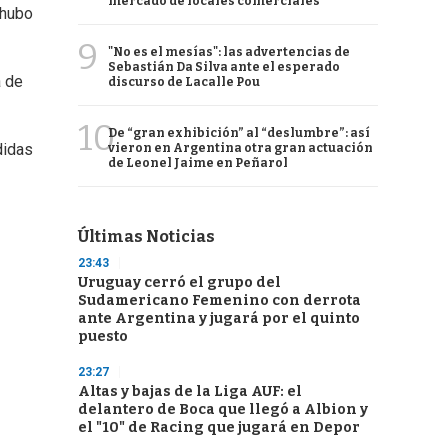
mercado de locales comerciales
 hubo
9
"No es el mesías": las advertencias de
Sebastián Da Silva ante el esperado
a de
discurso de Lacalle Pou
10
De “gran exhibición” al “deslumbre”: así
didas
vieron en Argentina otra gran actuación
de Leonel Jaime en Peñarol
Últimas Noticias
23:43
Uruguay cerró el grupo del
Sudamericano Femenino con derrota
ante Argentina y jugará por el quinto
puesto
23:27
Altas y bajas de la Liga AUF: el
delantero de Boca que llegó a Albion y
el "10" de Racing que jugará en Depor