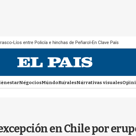
rrasco
Líos entre Policía e hinchas de Peñarol
En Clave País
ienestar
Negocios
Mundo
Rurales
Narrativas visuales
Opin
 excepción en Chile por eru