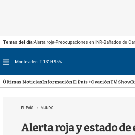
Temas del día:
Alerta roja
Preocupaciones en INR
Bañados de Ca
Montevideo, T 13° H 95%
M
e
n
u
Últimas Noticias
Información
El País +
Ovación
TV Show
B
EL PAÍS
MUNDO
Alerta roja y estado de