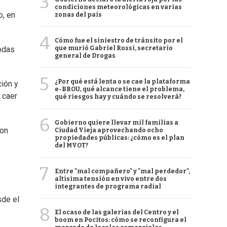
3
condiciones meteorológicas en varias
o, en
zonas del país
4
Cómo fue el siniestro de tránsito por el
que murió Gabriel Rossi, secretario
todas
general de Drogas
5
¿Por qué está lenta o se cae la plataforma
ción y
e-BROU, qué alcance tiene el problema,
 caer
qué riesgos hay y cuándo se resolverá?
6
Gobierno quiere llevar mil familias a
con
Ciudad Vieja aprovechando ocho
propiedades públicas: ¿cómo es el plan
del MVOT?
7
Entre "mal compañero" y "mal perdedor",
altísima tensión en vivo entre dos
integrantes de programa radial
sde el
8
El ocaso de las galerías del Centro y el
boom en Pocitos: cómo se reconfigura el