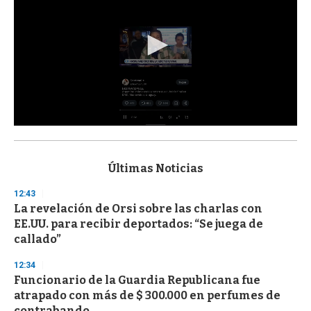
0
s
e
c
Últimas Noticias
o
n
12:43
d
La revelación de Orsi sobre las charlas con
s
o
EE.UU. para recibir deportados: “Se juega de
f
callado”
3
3
s
12:34
e
Funcionario de la Guardia Republicana fue
c
atrapado con más de $ 300.000 en perfumes de
o
n
contrabando