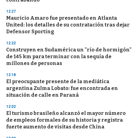
d
s
12:27
Mauricio Amaro fue presentado en Atlanta
United: los detalles de su contratación tras dejar
Defensor Sporting
12:22
Construyen en Sudamérica un "río de hormigón"
de 145 km para terminar con la sequía de
millones de personas
12:18
El preocupante presente de la mediática
argentina Zulma Lobato: fue encontrada en
situación de calle en Paraná
12:02
El turismo brasileño alcanzó el mayor número
de empleos formales de su historia y registra
fuerte aumento de visitas desde China