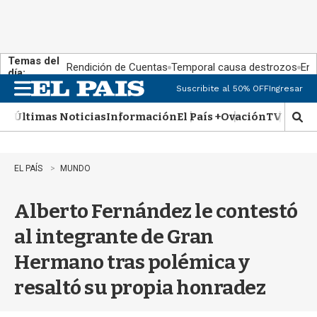
Temas del
Rendición de Cuentas
Temporal causa destrozos
En 
día:
Suscribite al 50% OFF
Ingresar
M
e
Últimas Noticias
Información
El País +
Ovación
TV Show
n
M
u
o
s
t
EL PAÍS
MUNDO
r
a
Alberto Fernández le contestó
r
b
al integrante de Gran
�
s
Hermano tras polémica y
q
u
resaltó su propia honradez
e
d