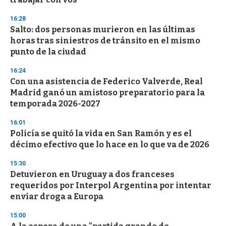
d
s
16:28
Salto: dos personas murieron en las últimas
horas tras siniestros de tránsito en el mismo
punto de la ciudad
16:24
Con una asistencia de Federico Valverde, Real
Madrid ganó un amistoso preparatorio para la
temporada 2026-2027
16:01
Policía se quitó la vida en San Ramón y es el
décimo efectivo que lo hace en lo que va de 2026
15:30
Detuvieron en Uruguay a dos franceses
requeridos por Interpol Argentina por intentar
enviar droga a Europa
15:00