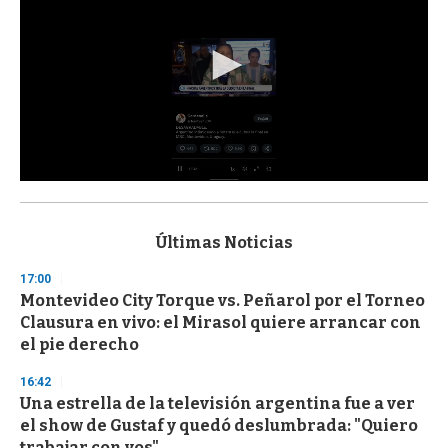
0
s
e
c
Últimas Noticias
o
n
17:00
d
Montevideo City Torque vs. Peñarol por el Torneo
s
o
Clausura en vivo: el Mirasol quiere arrancar con
f
el pie derecho
3
3
s
16:42
e
Una estrella de la televisión argentina fue a ver
c
el show de Gustaf y quedó deslumbrada: "Quiero
o
n
trabajar con vos"