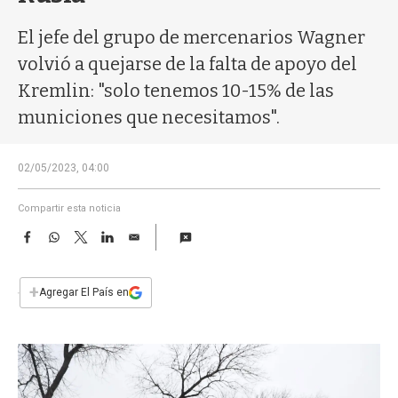
a
El jefe del grupo de mercenarios Wagner
volvió a quejarse de la falta de apoyo del
Kremlin: "solo tenemos 10-15% de las
municiones que necesitamos".
02/05/2023, 04:00
Compartir esta noticia
F
W
T
L
E
a
h
w
i
m
c
a
i
n
a
e
t
t
k
i
+
Agregar El País en
b
s
t
e
l
o
A
e
d
o
p
r
I
k
p
n