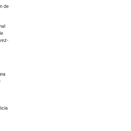
ón de
nal
de
 vez-
una
e
licía