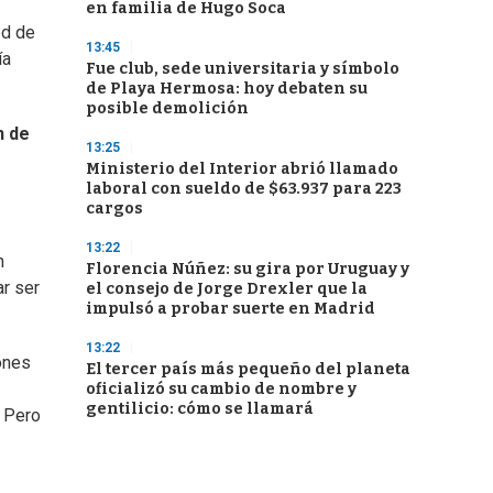
en familia de Hugo Soca
ed de
13:45
ía
Fue club, sede universitaria y símbolo
de Playa Hermosa: hoy debaten su
posible demolición
n de
13:25
Ministerio del Interior abrió llamado
laboral con sueldo de $63.937 para 223
cargos
13:22
n
Florencia Núñez: su gira por Uruguay y
ar ser
el consejo de Jorge Drexler que la
impulsó a probar suerte en Madrid
13:22
ones
El tercer país más pequeño del planeta
oficializó su cambio de nombre y
gentilicio: cómo se llamará
. Pero