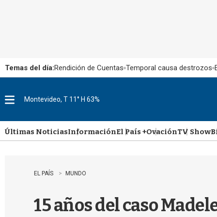
Temas del día:
Rendición de Cuentas
Temporal causa destrozos
Montevideo, T 11° H 63%
M
e
n
u
Últimas Noticias
Información
El País +
Ovación
TV Show
B
EL PAÍS
MUNDO
15 años del caso Madele