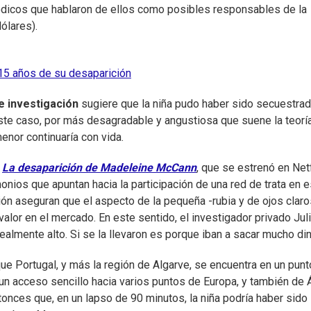
riódicos que hablaron de ellos como posibles responsables de la
ólares).
5 años de su desaparición
de investigación
sugiere que la niña pudo haber sido secuestrad
este caso, por más desagradable y angustiosa que suene la teoría
enor continuaría con vida.
l
La desaparición de Madeleine McCann
, que se estrenó en Netf
nios que apuntan hacia la participación de una red de trata en e
ión aseguran que el aspecto de la pequeña -rubia y de ojos claro
valor en el mercado. En este sentido, el investigador privado Jul
ealmente alto. Si se la llevaron es porque iban a sacar mucho din
e Portugal, y más la región de Algarve, se encuentra en un punt
r un acceso sencillo hacia varios puntos de Europa, y también de Á
tonces que, en un lapso de 90 minutos, la niña podría haber sido