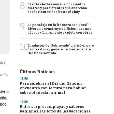
8
Cesó la alerta amarilla por vientos
fuertes y persistentes que abarcaba
desde Montevideo hasta el Chuy
9
La paradoja en la frontera con Brasil:
Rivera no construye edificios hace una
década y Livramento explota con obras
10
Conductor de "Subrayado" criticó el paro
de maestros y generó un fuerte debate:
"No tiene sentido"
sus
Últimas Noticias
queña
13:56
Para celebrar el Día del Gato: un
encuentro con lectura para hablar
ierta
sobre bienestar animal
eña.
13:50
gido
Entre sorpresas, playas y sabores
bahianos: las fotos de las vacaciones