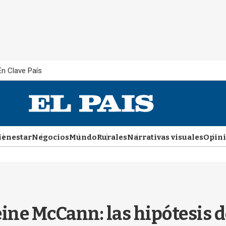
En Clave País
ienestar
Negocios
Mundo
Rurales
Narrativas visuales
Opin
ine McCann: las hipótesis d