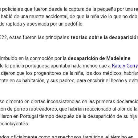
s policiales que fueron desde la captura de la pequeña por una r
 habló de una muerte accidental, de que la niña vio lo que no deb
ido raptada y asesinada por un pedófilo.
2, estas fueron las principales
teorías sobre la desaparició
imbuido en la conmoción por la
desaparición de Madeleine
n de la policía portuguesa apuntaba nada menos que a
Kate y Gerry
dijeron que los progenitores de la niña, los dos médicos, habría
te en su habitación, y sus padres, para encubrir el hecho y evit
 se cimentó en ciertas inconsistencias en las primeras declaraci
ción de perros rastreadores, que habrían reaccionado al olor de la
uilaron en Portugal tiempo después de la desaparición de su hija
concluyentes.
icados oficialmente como sospechosos (argüidos, el término en