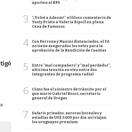
aporten al BPS
3
"¡Volvé a Adeom!": el filoso comentario de
Yesty Prieto a Valeria Ripoll en plena
Cena de Famosos
4
Con Perrone y Manini distanciados, el FA
no tiene asegurados los votos para la
aprobación de la Rendición de Cuentas
tigó
5
Entre "mal compañero" y "mal perdedor",
altísima tensión en vivo entre dos
integrantes de programa radial
6
Cómo fue el siniestro de tránsito por el
que murió Gabriel Rossi, secretario
general de Drogas
ba
7
Safaris privados, auroras boreales y
estadías de US$ 3.000 por día: así viajan
los uruguayos premium