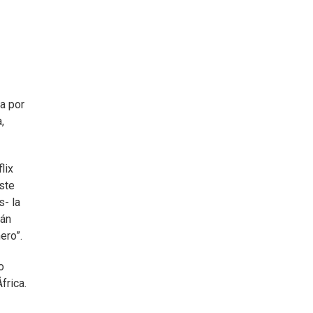
a por
,
lix
ste
s- la
ián
ero”.
o
frica.