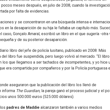
 pocos meses después, en julio de 2008, cuando la investigaci
tada por falta de evidencias.
aciones y se concentraron en una búsqueda intensa e internacio
os en la desaparición de su hija le faltaba un capítulo más. Suce
l caso, Gonçalo Amaral, escribió un libro en el que sugería -otra
pequeña y de su posterior desaparición.
ndiario libro del jefe de policía lusitano, publicado en 2008. Más
a del libro fue suspendida, pero luego volvió al mercado. “El libro
n los que llegamos a ser tachados de incompetentes, y yo hice 
 que era compartida por compañeros y por la Policía portuguesa 
donde aseguraron que la publicación del libro los llenó de
n informa
The Guardian
, la pareja ganó el proceso judicial y el po
icios unos 500.000 euros (525.000 dólares).
 los
padres de Maddie
alcanzaron también a varios medios