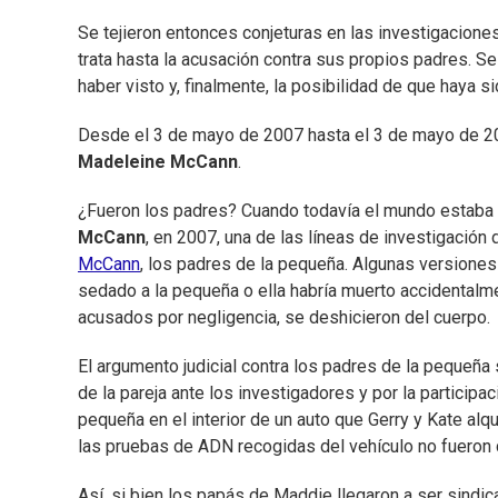
Se tejieron entonces conjeturas en las investigacione
trata hasta la acusación contra sus propios padres. Se
haber visto y, finalmente, la posibilidad de que haya s
Desde el 3 de mayo de 2007 hasta el 3 de mayo de 202
Madeleine McCann
.
¿Fueron los padres? Cuando todavía el mundo estaba 
McCann
, en 2007, una de las líneas de investigació
McCann
, los padres de la pequeña. Algunas versiones 
sedado a la pequeña o ella habría muerto accidentalmen
acusados por negligencia, se deshicieron del cuerpo.
El argumento judicial contra los padres de la pequeña
de la pareja ante los investigadores y por la participa
pequeña en el interior de un auto que Gerry y Kate alq
las pruebas de ADN recogidas del vehículo no fueron 
Así, si bien los papás de Maddie llegaron a ser sind