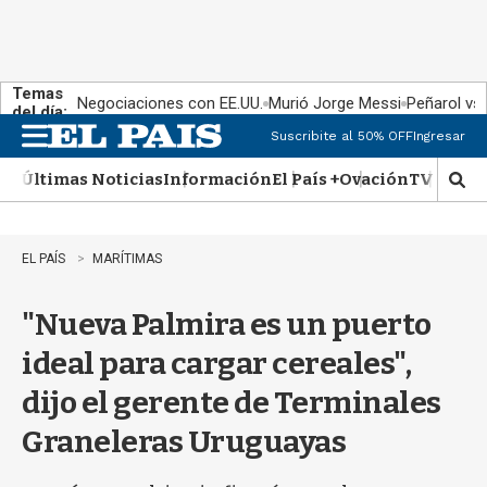
Temas
Negociaciones con EE.UU.
Murió Jorge Messi
Peñarol vs
del día:
Suscribite al 50% OFF
Ingresar
M
e
Últimas Noticias
Información
El País +
Ovación
TV Show
n
M
u
o
s
t
EL PAÍS
MARÍTIMAS
r
a
"Nueva Palmira es un puerto
r
b
ideal para cargar cereales",
�
s
dijo el gerente de Terminales
q
u
Graneleras Uruguayas
e
d