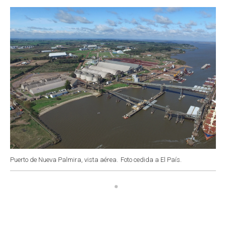
o
p
r
I
k
p
n
Puerto de Nueva Palmira, vista aérea.
Foto cedida a El País.