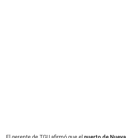
El gerente de TGU afirmó que el
puerto de Nueva