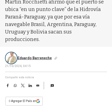
a
Martín Rocchietti afirmó que el puerto se
ubica “en un punto clave” de la Hidrovía
Paraná-Paraguay, ya que por esa vía
navegable Brasil, Argentina, Paraguay,
Uruguay y Bolivia sacan sus
producciones.
Eduardo Barreneche
21/10/2024, 04:15
Compartir esta noticia
F
W
T
L
E
a
h
w
i
m
c
a
i
n
a
e
t
t
k
i
+
Agregar El País en
b
s
t
e
l
o
A
e
d