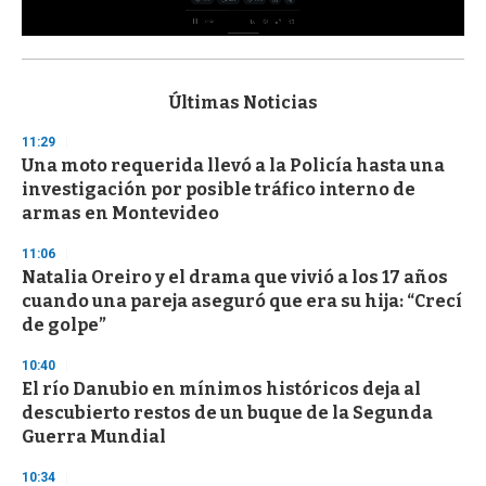
0
s
e
c
Últimas Noticias
o
n
11:29
d
Una moto requerida llevó a la Policía hasta una
s
o
investigación por posible tráfico interno de
f
armas en Montevideo
3
3
s
11:06
e
Natalia Oreiro y el drama que vivió a los 17 años
c
cuando una pareja aseguró que era su hija: “Crecí
o
n
de golpe”
d
s
10:40
El río Danubio en mínimos históricos deja al
descubierto restos de un buque de la Segunda
Guerra Mundial
10:34