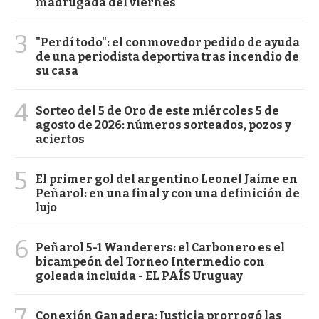
madrugada del viernes
3
"Perdí todo": el conmovedor pedido de ayuda
de una periodista deportiva tras incendio de
su casa
4
Sorteo del 5 de Oro de este miércoles 5 de
agosto de 2026: números sorteados, pozos y
aciertos
5
El primer gol del argentino Leonel Jaime en
Peñarol: en una final y con una definición de
lujo
6
Peñarol 5-1 Wanderers: el Carbonero es el
bicampeón del Torneo Intermedio con
goleada incluida - EL PAÍS Uruguay
7
Conexión Ganadera: Justicia prorrogó las