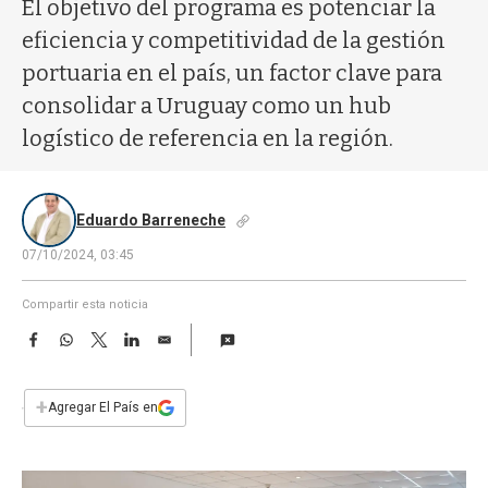
a
El objetivo del programa es potenciar la
eficiencia y competitividad de la gestión
portuaria en el país, un factor clave para
consolidar a Uruguay como un hub
logístico de referencia en la región.
Eduardo Barreneche
07/10/2024, 03:45
Compartir esta noticia
F
W
T
L
E
a
h
w
i
m
c
a
i
n
a
e
t
t
k
i
+
Agregar El País en
b
s
t
e
l
o
A
e
d
o
p
r
I
k
p
n