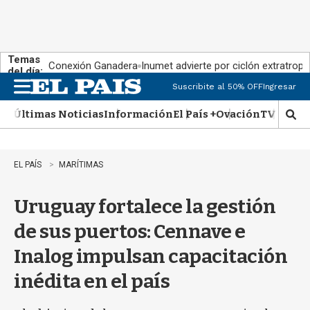
Temas
Conexión Ganadera
Inumet advierte por ciclón extratropi
del día:
Suscribite al 50% OFF
Ingresar
M
e
Últimas Noticias
Información
El País +
Ovación
TV Show
n
M
u
o
s
t
EL PAÍS
MARÍTIMAS
r
a
Uruguay fortalece la gestión
r
b
de sus puertos: Cennave e
�
s
Inalog impulsan capacitación
q
u
inédita en el país
e
d