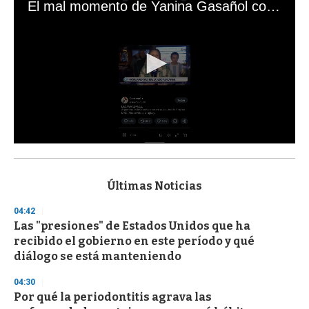
El mal momento de Yanina Gasañol con un hincha argentino en "Subrayado"
0
s
e
c
Últimas Noticias
o
n
04:42
d
Las "presiones" de Estados Unidos que ha
s
o
recibido el gobierno en este período y qué
f
diálogo se está manteniendo
3
3
s
04:30
e
Por qué la periodontitis agrava las
c