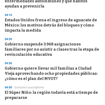
enfermedades autoinmunes y qué hábitos
o
n
ayudan a prevenirla
d
s
04:10
Estados Unidos frena el ingreso de aguacate de
México: los motivos detrás del bloqueo y cómo
impacta la medida
04:05
Gobierno suspende 3.968 asignaciones
familiares por no asistir a clases tras la etapa de
revinculación educativa
04:00
Gobierno quiere llevar mil familias a Ciudad
Vieja aprovechando ocho propiedades públicas:
¿cómo es el plan del MVOT?
04:00
Exclusivo suscriptores
El Súper Niño: la región todavía está a tiempo de
prepararse