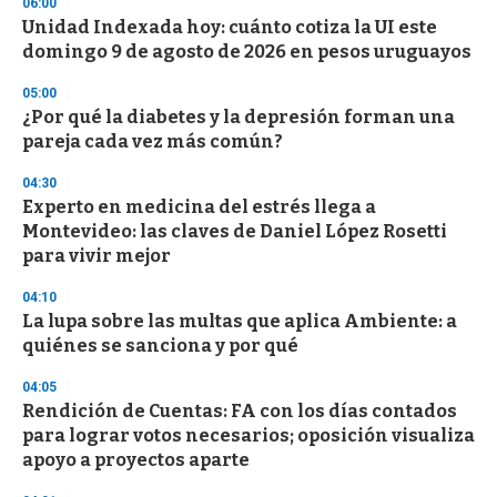
06:00
d
Unidad Indexada hoy: cuánto cotiza la UI este
s
o
domingo 9 de agosto de 2026 en pesos uruguayos
f
3
05:00
3
s
¿Por qué la diabetes y la depresión forman una
e
pareja cada vez más común?
c
o
04:30
n
d
Experto en medicina del estrés llega a
s
Montevideo: las claves de Daniel López Rosetti
para vivir mejor
04:10
La lupa sobre las multas que aplica Ambiente: a
quiénes se sanciona y por qué
04:05
Rendición de Cuentas: FA con los días contados
para lograr votos necesarios; oposición visualiza
apoyo a proyectos aparte