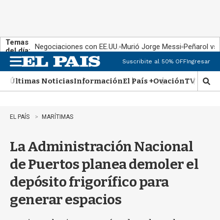
Temas
Negociaciones con EE.UU.
Murió Jorge Messi
Peñarol vs
del día:
Suscribite al 50% OFF
Ingresar
M
e
Últimas Noticias
Información
El País +
Ovación
TV Show
n
M
u
o
s
t
EL PAÍS
MARÍTIMAS
r
a
La Administración Nacional
r
b
de Puertos planea demoler el
�
s
depósito frigorífico para
q
u
generar espacios
e
d