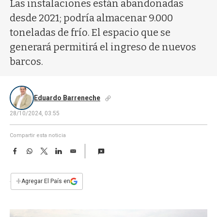
a
Las instalaciones están abandonadas
desde 2021; podría almacenar 9.000
toneladas de frío. El espacio que se
generará permitirá el ingreso de nuevos
barcos.
Eduardo Barreneche
28/10/2024, 03:55
Compartir esta noticia
F
W
T
L
E
a
h
w
i
m
c
a
i
n
a
e
t
t
k
i
+
Agregar El País en
b
s
t
e
l
o
A
e
d
o
p
r
I
k
p
n