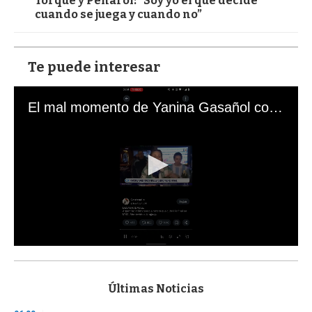
Torque y Peñarol: “Soy yo el que decide
cuando se juega y cuando no”
Te puede interesar
El mal momento de Yanina Gasañol con un hincha argentino en "Subrayado"
0
s
e
c
Últimas Noticias
o
n