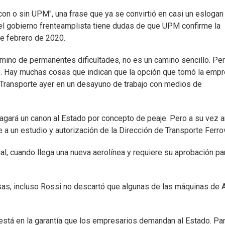
 "con o sin UPM", una frase que ya se convirtió en casi un eslogan
del gobierno frenteamplista tiene dudas de que UPM confirme la
de febrero de 2020.
amino de permanentes dificultades, no es un camino sencillo. Pe
rio. Hay muchas cosas que indican que la opción que tomó la emp
de Transporte ayer en un desayuno de trabajo con medios de
 pagará un canon al Estado por concepto de peaje. Pero a su vez 
 un estudio y autorización de la Dirección de Transporte Ferrov
al, cuando llega una nueva aerolínea y requiere su aprobación pa
sas, incluso Rossi no descartó que algunas de las máquinas de 
l está en la garantía que los empresarios demandan al Estado. Pa