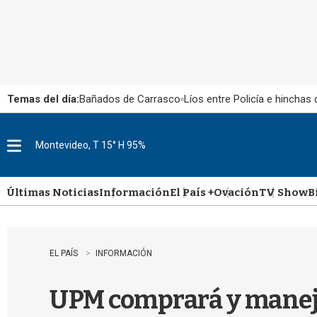
Temas del día:
Bañados de Carrasco
Líos entre Policía e hinchas
Montevideo, T 15° H 95%
M
e
n
u
Últimas Noticias
Información
El País +
Ovación
TV Show
B
EL PAÍS
INFORMACIÓN
UPM comprará y maneja