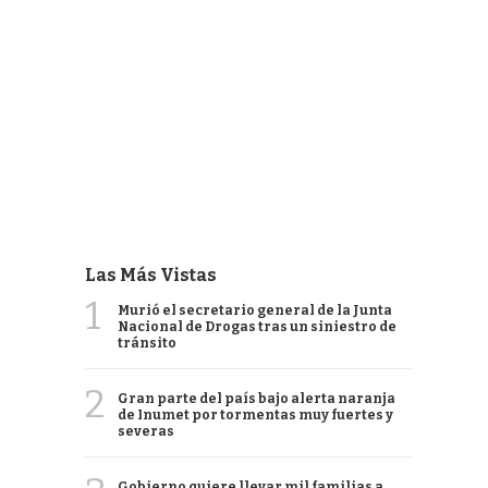
Las Más Vistas
1
Murió el secretario general de la Junta
Nacional de Drogas tras un siniestro de
tránsito
2
Gran parte del país bajo alerta naranja
de Inumet por tormentas muy fuertes y
severas
Gobierno quiere llevar mil familias a