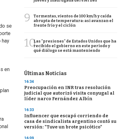
jueves y madrugada del viernes
9
Tormentas, vientos de 100 km/h y caída
abrupta de temperatura: así avanzan el
ndo se
frente frío y el ciclón
porte
10
o hay
Las "presiones" de Estados Unidos que ha
recibido el gobierno en este período y
qué diálogo se está manteniendo
os en
Últimas Noticias
16:34
Preocupación en INR tras resolución
 plan
judicial que autorizó visita conyugal al
líder narco Fernández Albín
16:33
Influencer que escapó corriendo de
ra
casa de sindicalista argentino contó su
onal
versión: "Tuve un brote psicótico"
16:09