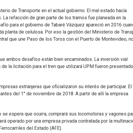
sterio de Transporte en el actual gobierno. El mal estado hacía
. La refacción de gran parte de los tramos fue planeada en la
safío para el gobierno de Tabaré Vázquez apareció en 2016 cua
a planta de celulosa. Por eso la gestión del Ministerio de Trans
central que une Paso de los Toros con el Puerto de Montevideo, n
 que ambos desafíos están bien encaminados. La inversión vial
s de la licitación para el tren que utilizará UPM fueron presentad
empresas extranjeras que oficializaron su interés de participar. El
 antes del 1° de noviembre de 2018. A partir de allí la empresa
o se espera que ocurra, comprará sus locomotoras y vagones pa
 será operado por una empresa privada contratada por la multinaci
Ferrocarriles del Estado (AFE).