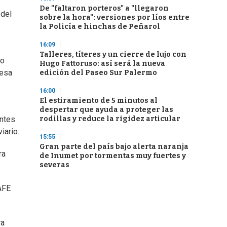
De "faltaron porteros" a "llegaron
 del
sobre la hora": versiones por líos entre
la Policía e hinchas de Peñarol
16:09
Talleres, títeres y un cierre de lujo con
ro
Hugo Fattoruso: así será la nueva
resa
edición del Paseo Sur Palermo
16:00
El estiramiento de 5 minutos al
despertar que ayuda a proteger las
rodillas y reduce la rigidez articular
antes
iario.
15:55
Gran parte del país bajo alerta naranja
ra
de Inumet por tormentas muy fuertes y
severas
AFE
ra