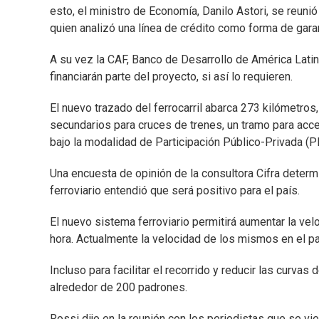
esto, el ministro de Economía, Danilo Astori, se reuni
quien analizó una línea de crédito como forma de garant
A su vez la CAF, Banco de Desarrollo de América Latina
financiarán parte del proyecto, si así lo requieren.
El nuevo trazado del ferrocarril abarca 273 kilómetros,
secundarios para cruces de trenes, un tramo para acce
bajo la modalidad de Participación Público-Privada (P
Una encuesta de opinión de la consultora Cifra deter
ferroviario entendió que será positivo para el país.
El nuevo sistema ferroviario permitirá aumentar la vel
hora. Actualmente la velocidad de los mismos en el pa
Incluso para facilitar el recorrido y reducir las curvas
alrededor de 200 padrones.
Rossi dijo en la reunión con los periodistas que se vi