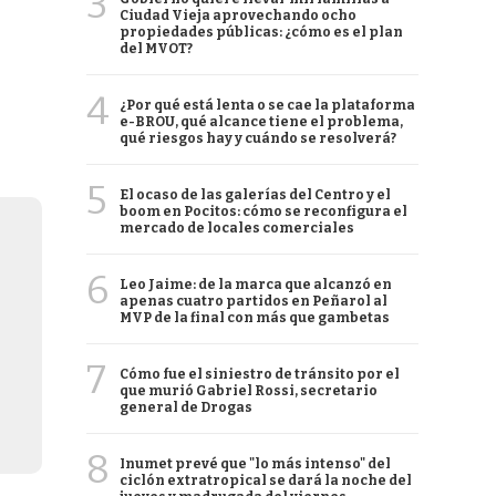
3
Ciudad Vieja aprovechando ocho
propiedades públicas: ¿cómo es el plan
del MVOT?
4
¿Por qué está lenta o se cae la plataforma
e-BROU, qué alcance tiene el problema,
qué riesgos hay y cuándo se resolverá?
5
El ocaso de las galerías del Centro y el
boom en Pocitos: cómo se reconfigura el
mercado de locales comerciales
6
Leo Jaime: de la marca que alcanzó en
apenas cuatro partidos en Peñarol al
MVP de la final con más que gambetas
7
Cómo fue el siniestro de tránsito por el
que murió Gabriel Rossi, secretario
general de Drogas
8
Inumet prevé que "lo más intenso" del
ciclón extratropical se dará la noche del