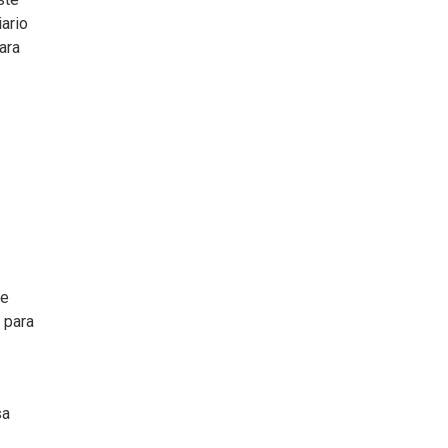
ario
ara
de
 para
sa