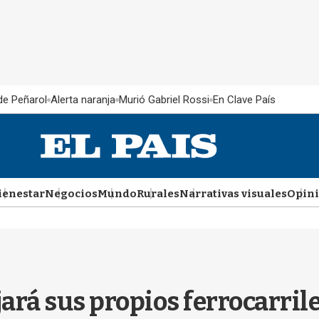
 de Peñarol
Alerta naranja
Murió Gabriel Rossi
En Clave País
ienestar
Negocios
Mundo
Rurales
Narrativas visuales
Opin
rá sus propios ferrocarril