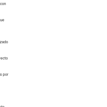
 con
que
izado
yecto
s por
ste