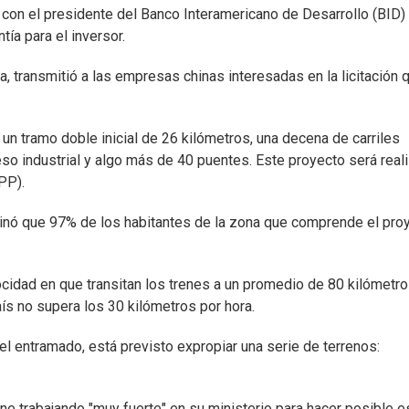
ó con el presidente del Banco Interamericano de Desarrollo (BID)
ía para el inversor.
, transmitió a las empresas chinas interesadas en la licitación 
 un tramo doble inicial de 26 kilómetros, una decena de carriles
so industrial y algo más de 40 puentes. Este proyecto será real
PP).
minó que 97% de los habitantes de la zona que comprende el pro
ocidad en que transitan los trenes a un promedio de 80 kilómetro
ís no supera los 30 kilómetros por hora.
 del entramado, está previsto expropiar una serie de terrenos:
ene trabajando "muy fuerte" en su ministerio para hacer posible e