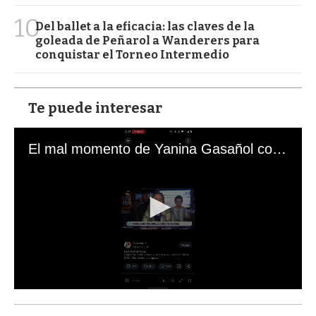
10
Del ballet a la eficacia: las claves de la
goleada de Peñarol a Wanderers para
conquistar el Torneo Intermedio
Te puede interesar
El mal momento de Yanina Gasañol con un hincha argentino en "Subrayado"
0
s