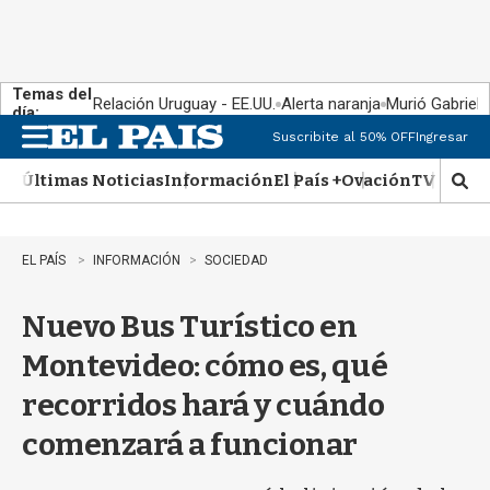
Temas del
Relación Uruguay - EE.UU.
Alerta naranja
Murió Gabriel 
día:
Suscribite al 50% OFF
Ingresar
M
e
Últimas Noticias
Información
El País +
Ovación
TV Show
n
M
u
o
s
t
EL PAÍS
INFORMACIÓN
SOCIEDAD
r
a
Nuevo Bus Turístico en
r
b
Montevideo: cómo es, qué
�
s
recorridos hará y cuándo
q
u
comenzará a funcionar
e
d