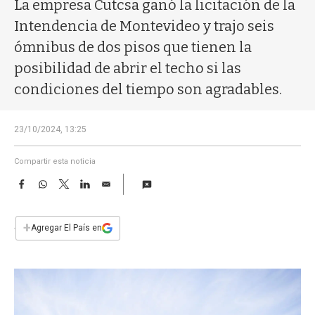
a
La empresa Cutcsa ganó la licitación de la
Intendencia de Montevideo y trajo seis
ómnibus de dos pisos que tienen la
posibilidad de abrir el techo si las
condiciones del tiempo son agradables.
23/10/2024, 13:25
Compartir esta noticia
F
W
T
L
E
a
h
w
i
m
c
a
i
n
a
e
t
t
k
i
+
Agregar El País en
b
s
t
e
l
o
A
e
d
o
p
r
I
k
p
n