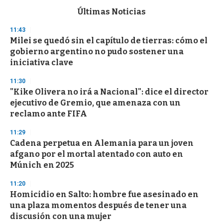
e
c
Últimas Noticias
o
n
11:43
d
Milei se quedó sin el capítulo de tierras: cómo el
s
o
gobierno argentino no pudo sostener una
f
iniciativa clave
3
3
s
11:30
e
"Kike Olivera no irá a Nacional": dice el director
c
ejecutivo de Gremio, que amenaza con un
o
n
reclamo ante FIFA
d
s
11:29
Cadena perpetua en Alemania para un joven
afgano por el mortal atentado con auto en
Múnich en 2025
11:20
Homicidio en Salto: hombre fue asesinado en
una plaza momentos después de tener una
discusión con una mujer