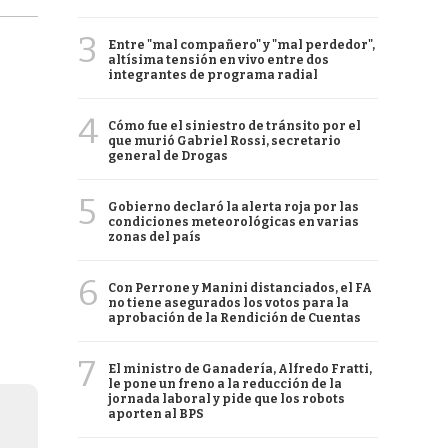
3
Entre "mal compañero" y "mal perdedor",
altísima tensión en vivo entre dos
integrantes de programa radial
4
Cómo fue el siniestro de tránsito por el
que murió Gabriel Rossi, secretario
general de Drogas
5
Gobierno declaró la alerta roja por las
condiciones meteorológicas en varias
zonas del país
6
Con Perrone y Manini distanciados, el FA
no tiene asegurados los votos para la
aprobación de la Rendición de Cuentas
7
El ministro de Ganadería, Alfredo Fratti,
le pone un freno a la reducción de la
jornada laboral y pide que los robots
aporten al BPS