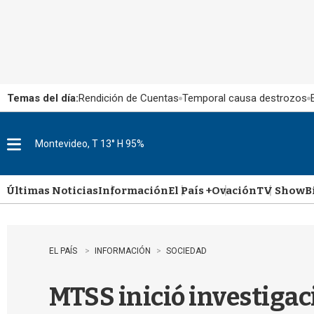
Temas del día:
Rendición de Cuentas
Temporal causa destrozos
Montevideo, T 13° H 95%
M
e
n
u
Últimas Noticias
Información
El País +
Ovación
TV Show
B
EL PAÍS
INFORMACIÓN
SOCIEDAD
MTSS inició investigac