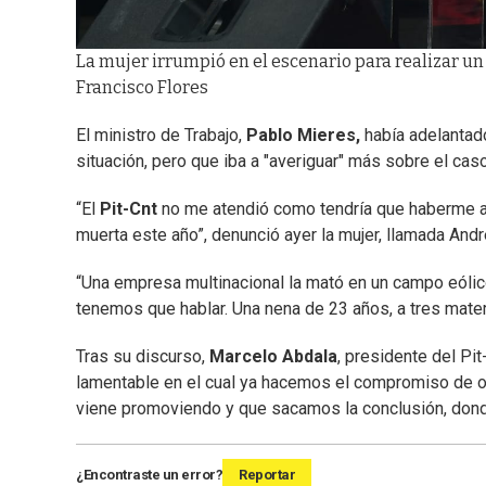
La mujer irrumpió en el escenario para realizar un 
Francisco Flores
El ministro de Trabajo,
Pablo Mieres,
había adelantad
situación, pero que iba a "averiguar" más sobre el caso
“El
Pit-Cnt
no me atendió como tendría que haberme ate
muerta este año”, denunció ayer la mujer, llamada And
“Una empresa multinacional la mató en un campo eólic
tenemos que hablar. Una nena de 23 años, a tres materi
Tras su discurso,
Marcelo Abdala
, presidente del Pi
lamentable en el cual ya hacemos el compromiso de ofre
viene promoviendo y que sacamos la conclusión, dond
¿Encontraste un error?
Reportar