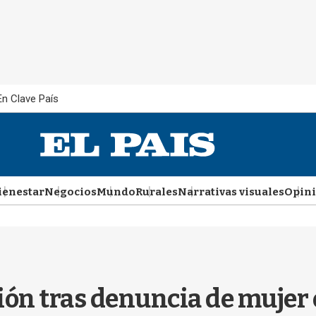
En Clave País
ienestar
Negocios
Mundo
Rurales
Narrativas visuales
Opin
ión tras denuncia de mujer 