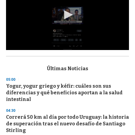
0
s
e
c
Últimas Noticias
o
n
05:00
d
Yogur, yogur griego y kéfir: cuáles son sus
s
o
diferencias y qué beneficios aportan a la salud
f
intestinal
3
3
s
04:30
e
Correrá 50 km al día por todo Uruguay: la historia
c
de superación tras el nuevo desafío de Santiago
o
n
Stirling
d