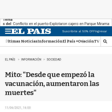
Tema
s del
Conflicto en el puerto
Explotaron cajero en Parque Miramar
día:
Suscribite al 50% OFF
Ingresar
M
e
Últimas Noticias
Información
El País +
Ovación
TV Show
n
M
u
o
s
t
EL PAÍS
INFORMACIÓN
SOCIEDAD
r
a
Mito: "Desde que empezó la
r
b
vacunación, aumentaron las
�
s
muertes"
q
u
e
d
11/06/2021, 16:00