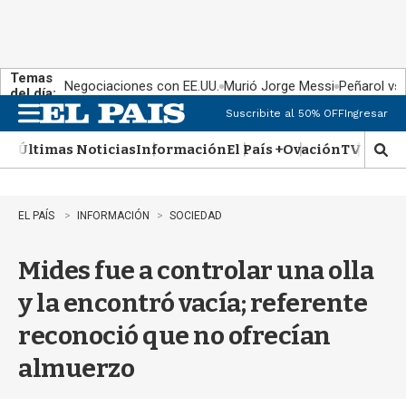
Temas
Negociaciones con EE.UU.
Murió Jorge Messi
Peñarol vs
del día:
Suscribite al 50% OFF
Ingresar
M
e
Últimas Noticias
Información
El País +
Ovación
TV Show
n
M
u
o
s
t
EL PAÍS
INFORMACIÓN
SOCIEDAD
r
a
Mides fue a controlar una olla
r
b
y la encontró vacía; referente
�
s
reconoció que no ofrecían
q
u
almuerzo
e
d