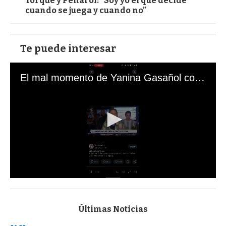
Torque y Peñarol: “Soy yo el que decide
cuando se juega y cuando no”
Te puede interesar
El mal momento de Yanina Gasañol con un hincha argentino en "Subrayado"
0
s
e
c
Últimas Noticias
o
n