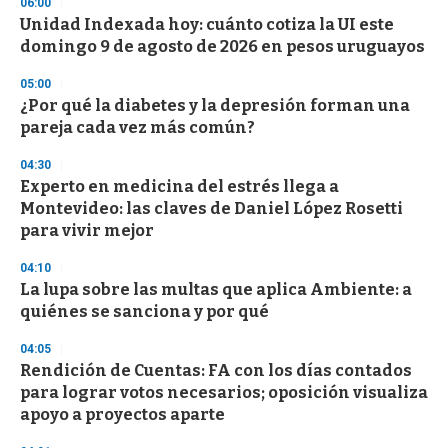
06:00
d
Unidad Indexada hoy: cuánto cotiza la UI este
s
o
domingo 9 de agosto de 2026 en pesos uruguayos
f
3
05:00
3
s
¿Por qué la diabetes y la depresión forman una
e
pareja cada vez más común?
c
o
04:30
n
d
Experto en medicina del estrés llega a
s
Montevideo: las claves de Daniel López Rosetti
para vivir mejor
04:10
La lupa sobre las multas que aplica Ambiente: a
quiénes se sanciona y por qué
04:05
Rendición de Cuentas: FA con los días contados
para lograr votos necesarios; oposición visualiza
apoyo a proyectos aparte