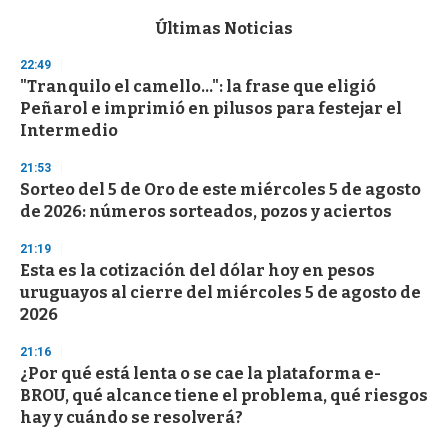
e
c
Últimas Noticias
o
n
22:49
d
"Tranquilo el camello...": la frase que eligió
s
o
Peñarol e imprimió en pilusos para festejar el
f
Intermedio
3
3
s
21:53
e
Sorteo del 5 de Oro de este miércoles 5 de agosto
c
de 2026: números sorteados, pozos y aciertos
o
n
d
21:19
s
Esta es la cotización del dólar hoy en pesos
uruguayos al cierre del miércoles 5 de agosto de
2026
21:16
¿Por qué está lenta o se cae la plataforma e-
BROU, qué alcance tiene el problema, qué riesgos
hay y cuándo se resolverá?