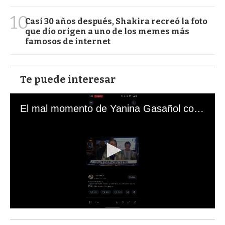
10
Casi 30 años después, Shakira recreó la foto
que dio origen a uno de los memes más
famosos de internet
Te puede interesar
El mal momento de Yanina Gasañol con un hincha argentino en "Subrayado"
0
s