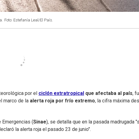
a.
Foto: Estefanía Leal/El País.
teorológica por el
ciclón extratropical
que afectaba al país
, f
l marco de la
alerta roja por frío extremo
, la cifra máxima de
de Emergencias (
Sinae
), se detalla que en la pasada madrugada "
laró la alerta roja el pasado 23 de junio".