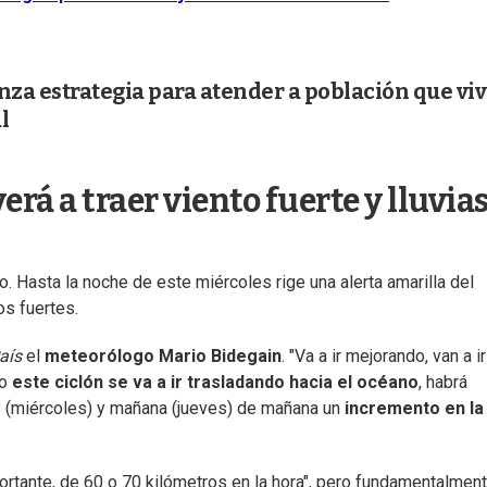
nza estrategia para atender a población que vi
l
erá a traer viento fuerte y lluvia
. Hasta la noche de este miércoles rige una alerta amarilla del
os fuertes.
País
el
meteorólogo Mario Bidegain
. "Va a ir mejorando, van a ir
ro
este ciclón se va a ir trasladando hacia el océano
, habrá
y (miércoles) y mañana (jueves) de mañana un
incremento en la
rtante, de 60 o 70 kilómetros en la hora", pero fundamentalmen