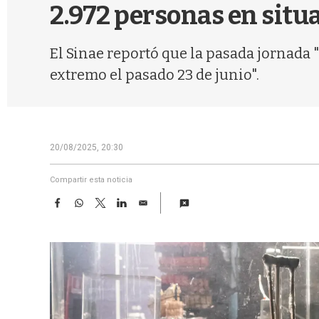
2.972 personas en situa
El Sinae reportó que la pasada jornada "
extremo el pasado 23 de junio".
20/08/2025, 20:30
Compartir esta noticia
F
W
T
L
E
a
h
w
i
m
c
a
i
n
a
e
t
t
k
i
b
s
t
e
l
o
A
e
d
o
p
r
I
k
p
n