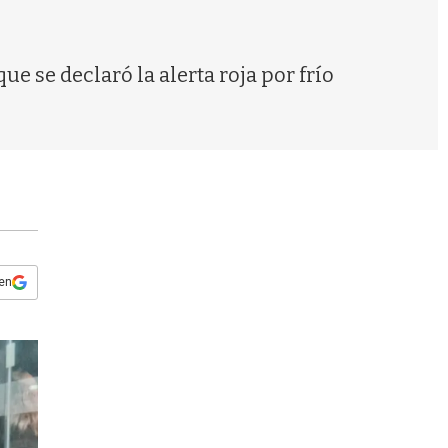
s
q
u
e
e se declaró la alerta roja por frío
d
a
 en