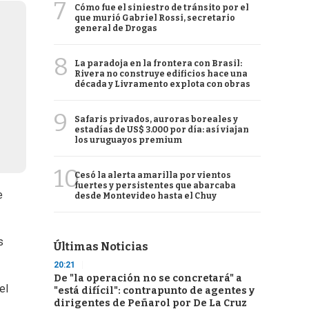
7
Cómo fue el siniestro de tránsito por el
que murió Gabriel Rossi, secretario
general de Drogas
8
La paradoja en la frontera con Brasil:
Rivera no construye edificios hace una
década y Livramento explota con obras
9
Safaris privados, auroras boreales y
estadías de US$ 3.000 por día: así viajan
los uruguayos premium
10
Cesó la alerta amarilla por vientos
fuertes y persistentes que abarcaba
e
desde Montevideo hasta el Chuy
s
Últimas Noticias
20:21
De "la operación no se concretará" a
el
"está difícil": contrapunto de agentes y
dirigentes de Peñarol por De La Cruz