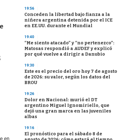
19:56
Conceden la libertad bajo fianza a la
niñera argentina detenida por el ICE
ve
en EE.UU. durante el Mundial
19:40
“Me siento atacado” y “no pertenezco”:
Matosas respondió a AUDEF y explicó
por qué vuelve a dirigir a Danubio
s
19:30
Este es el precio del oro hoy 7 de agosto
de 2026: su valor, según los datos del
BROU
19:26
Dolor en Nacional: murió el DT
argentino Miguel Ignomiriello, que
dejó una gran marca en las juveniles
albas
19:16
El pronóstico para el sábado 8 de
te en
agosto de 2026: cómo estará el tiempo