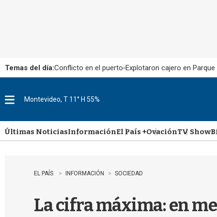
Temas del día:
Conflicto en el puerto
Explotaron cajero en Parque
Montevideo, T 11° H 55%
M
e
n
u
Últimas Noticias
Información
El País +
Ovación
TV Show
B
EL PAÍS
INFORMACIÓN
SOCIEDAD
La cifra máxima: en med