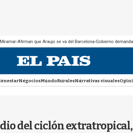
 Miramar
Afirman que Araujo se va del Barcelona
Gobierno demanda
ienestar
Negocios
Mundo
Rurales
Narrativas visuales
Opin
io del ciclón extratropical,