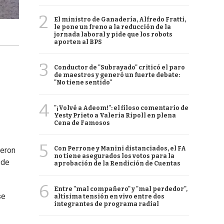
2
El ministro de Ganadería, Alfredo Fratti,
le pone un freno a la reducción de la
jornada laboral y pide que los robots
aporten al BPS
3
Conductor de "Subrayado" criticó el paro
de maestros y generó un fuerte debate:
"No tiene sentido"
4
"¡Volvé a Adeom!": el filoso comentario de
Yesty Prieto a Valeria Ripoll en plena
Cena de Famosos
5
Con Perrone y Manini distanciados, el FA
ueron
no tiene asegurados los votos para la
sde
aprobación de la Rendición de Cuentas
6
Entre "mal compañero" y "mal perdedor",
se
altísima tensión en vivo entre dos
integrantes de programa radial