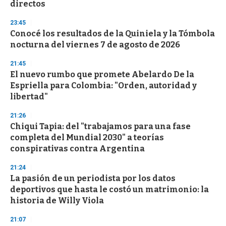
directos
3
3
s
23:45
e
Conocé los resultados de la Quiniela y la Tómbola
c
nocturna del viernes 7 de agosto de 2026
o
n
d
21:45
s
El nuevo rumbo que promete Abelardo De la
Espriella para Colombia: "Orden, autoridad y
libertad"
21:26
Chiqui Tapia: del "trabajamos para una fase
completa del Mundial 2030" a teorías
conspirativas contra Argentina
21:24
La pasión de un periodista por los datos
deportivos que hasta le costó un matrimonio: la
historia de Willy Viola
21:07