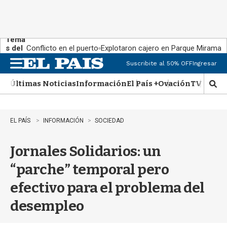
Tema
s del
Conflicto en el puerto
Explotaron cajero en Parque Miramar
día:
Suscribite al 50% OFF
Ingresar
M
e
Últimas Noticias
Información
El País +
Ovación
TV Show
n
M
u
o
s
t
EL PAÍS
INFORMACIÓN
SOCIEDAD
r
a
Jornales Solidarios: un
r
b
“parche” temporal pero
�
s
efectivo para el problema del
q
u
desempleo
e
d