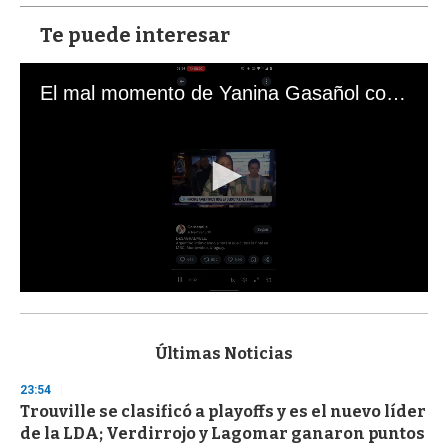
Te puede interesar
El mal momento de Yanina Gasañol con un hincha argentino en "Subrayado"
0
s
e
c
Últimas Noticias
o
n
23:54
d
Trouville se clasificó a playoffs y es el nuevo líder
s
o
de la LDA; Verdirrojo y Lagomar ganaron puntos
f