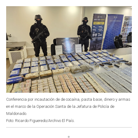
o
p
r
I
k
p
n
Conferencia por incautación de de cocaína, pasta base, dinero y armas
en el marco de la Operación Santa de la Jefatura de Policía de
Maldonado.
Foto: Ricardo Figueredo/Archivo El País.