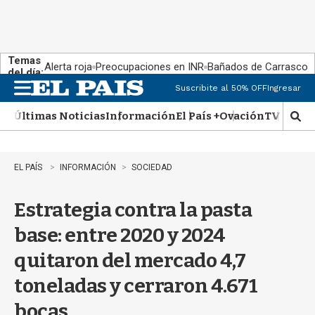
Temas
Alerta roja
Preocupaciones en INR
Bañados de Carrasco
del día:
Suscribite al 50% OFF
Ingresar
M
e
Últimas Noticias
Información
El País +
Ovación
TV Show
n
M
u
o
s
t
EL PAÍS
INFORMACIÓN
SOCIEDAD
r
a
Estrategia contra la pasta
r
b
base: entre 2020 y 2024
�
s
quitaron del mercado 4,7
q
u
toneladas y cerraron 4.671
e
d
bocas