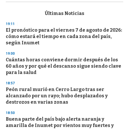
s
e
c
Últimas Noticias
o
n
19:11
d
El pronóstico para el viernes 7 de agosto de 2026:
s
o
cómo estará el tiempo en cada zona del país,
f
según Inumet
3
3
s
19:00
e
Cuántas horas conviene dormir después de los
c
60 años y por qué el descanso sigue siendo clave
o
n
para la salud
d
s
18:57
Peón rural murió en Cerro Largo tras ser
alcanzado por un rayo; hubo desplazados y
destrozos en varias zonas
18:50
Buena parte del país bajo alerta naranja y
amarilla de Inumet por vientos muy fuertes y