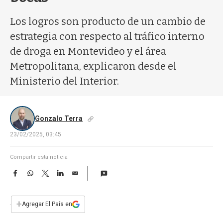
a
Los logros son producto de un cambio de
estrategia con respecto al tráfico interno
de droga en Montevideo y el área
Metropolitana, explicaron desde el
Ministerio del Interior.
Gonzalo Terra
23/02/2025, 03:45
Compartir esta noticia
F
W
T
L
E
a
h
w
i
m
c
a
i
n
a
e
t
t
k
i
+
Agregar El País en
b
s
t
e
l
o
A
e
d