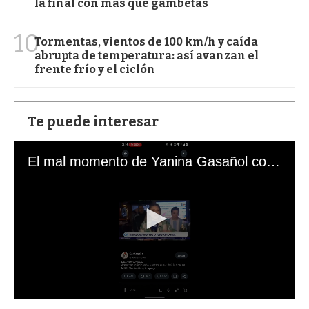
la final con más que gambetas
10
Tormentas, vientos de 100 km/h y caída
abrupta de temperatura: así avanzan el
frente frío y el ciclón
Te puede interesar
El mal momento de Yanina Gasañol con un hincha argentino en "Subrayado"
0