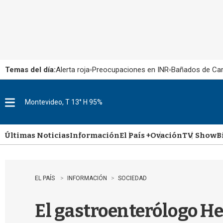
Temas del día:
Alerta roja
Preocupaciones en INR
Bañados de Ca
Montevideo, T 13° H 95%
M
e
n
u
Últimas Noticias
Información
El País +
Ovación
TV Show
B
EL PAÍS
INFORMACIÓN
SOCIEDAD
El gastroenterólogo He