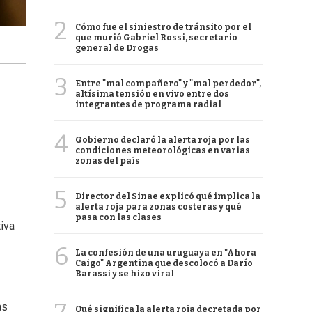
2
Cómo fue el siniestro de tránsito por el
que murió Gabriel Rossi, secretario
general de Drogas
3
Entre "mal compañero" y "mal perdedor",
altísima tensión en vivo entre dos
integrantes de programa radial
4
Gobierno declaró la alerta roja por las
condiciones meteorológicas en varias
zonas del país
5
Director del Sinae explicó qué implica la
alerta roja para zonas costeras y qué
pasa con las clases
tiva
6
La confesión de una uruguaya en "Ahora
Caigo" Argentina que descolocó a Darío
Barassi y se hizo viral
as
Qué significa la alerta roja decretada por