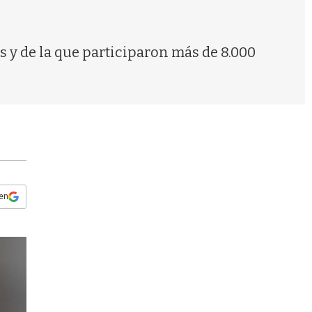
s
q
u
e
 y de la que participaron más de 8.000
d
a
 en