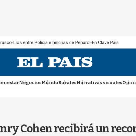
rrasco
Líos entre Policía e hinchas de Peñarol
En Clave País
ienestar
Negocios
Mundo
Rurales
Narrativas visuales
Opin
nry Cohen recibirá un reco