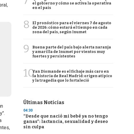
7
el gobierno y cómo se activa la operativa
ral,
en el país
8
El pronóstico para el viernes 7 de agosto
de 2026: cómo estará el tiempo en cada
zona del país, según Inumet
9
Buena parte del país bajo alerta naranja
y amarilla de Inumet por vientos muy
fuertes y persistentes
10
Yan Diomande es el fichaje más caro en
la historia de Real Madrid: origen atípico
y la tragedia que lo fortaleció
Últimas Noticias
un
04:30
y".
“Desde que nació mi bebé ya no tengo
a
ganas”: lactancia, sexualidad y deseo
sin culpa
ntes,