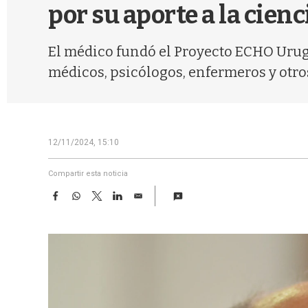
por su aporte a la cien
El médico fundó el Proyecto ECHO Urugu
médicos, psicólogos, enfermeros y otro
12/11/2024, 15:10
Compartir esta noticia
F
W
T
L
E
a
h
w
i
m
c
a
i
n
a
e
t
t
k
i
b
s
t
e
l
o
A
e
d
o
p
r
I
k
p
n