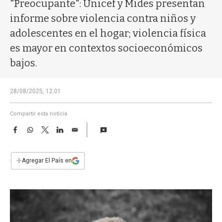
a
"Preocupante": Unicef y Mides presentan
informe sobre violencia contra niños y
adolescentes en el hogar; violencia física
es mayor en contextos socioeconómicos
bajos.
28/08/2025, 12:01
Compartir esta noticia
F
W
T
L
E
a
h
w
i
m
c
a
i
n
a
e
t
t
k
i
+
Agregar El País en
b
s
t
e
l
o
A
e
d
o
p
r
I
k
p
n