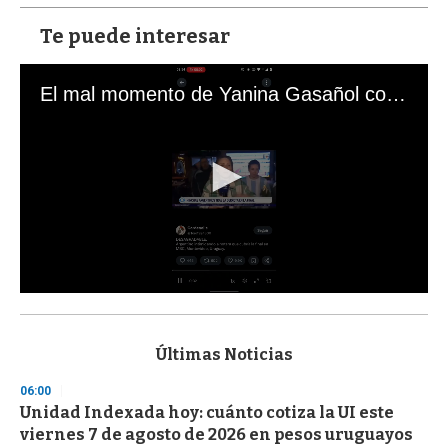
Te puede interesar
El mal momento de Yanina Gasañol con un hincha argentino en "Subrayado"
0
s
e
c
Últimas Noticias
o
n
06:00
d
Unidad Indexada hoy: cuánto cotiza la UI este
s
o
viernes 7 de agosto de 2026 en pesos uruguayos
f