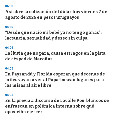
3
06:00
3
s
Así abre la cotización del dólar hoy viernes 7 de
e
agosto de 2026 en pesos uruguayos
c
o
04:30
n
d
“Desde que nació mi bebé ya no tengo ganas”:
s
lactancia, sexualidad y deseo sin culpa
04:06
La lluvia que no para, causa estragos en la pista
de césped de Maroñas
04:05
En Paysandú y Florida esperan que decenas de
miles vayan a ver al Papa; buscan lugares para
las misas al aire libre
04:03
En la previa a discurso de Lacalle Pou, blancos se
enfrascan en polémica interna sobre qué
oposición ejercer