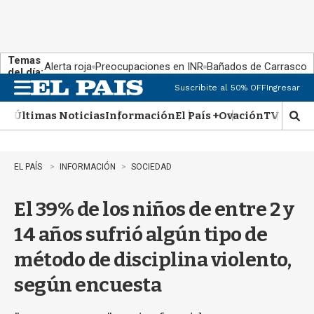
Temas
Alerta roja
Preocupaciones en INR
Bañados de Carrasco
del día:
Suscribite al 50% OFF
Ingresar
M
e
Últimas Noticias
Información
El País +
Ovación
TV Show
n
M
u
o
s
t
EL PAÍS
INFORMACIÓN
SOCIEDAD
r
a
El 39% de los niños de entre 2 y
r
b
14 años sufrió algún tipo de
�
s
método de disciplina violento,
q
u
según encuesta
e
d