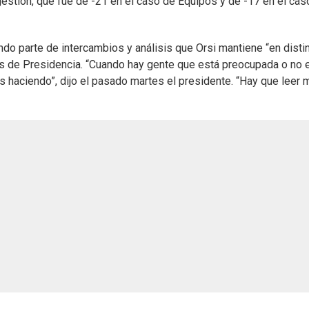
gestión, que fue de -21 en el caso de Equipos y de -17 en el cas
ndo parte de intercambios y análisis que Orsi mantiene “en disti
tes de Presidencia. “Cuando hay gente que está preocupada o no 
haciendo”, dijo el pasado martes el presidente. “Hay que leer