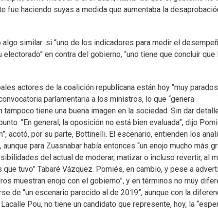
nte fue haciendo suyas a medida que aumentaba la desaprobación
jo algo similar: si “uno de los indicadores para medir el desempe
u electorado” en contra del gobierno, “uno tiene que concluir que 
ipales actores de la coalición republicana están hoy “muy parado
 convocatoria parlamentaria a los ministros, lo que “genera
ón tampoco tiene una buena imagen en la sociedad. Sin dar detall
punto. “En general, la oposición no está bien evaluada”, dijo Pomi
 acotó, por su parte, Bottinelli. El escenario, entienden los anal
19, aunque para Zuasnabar había entonces “un enojo mucho más g
sibilidades del actual de moderar, matizar o incluso revertir, al
as que tuvo” Tabaré Vázquez. Pomiés, en cambio, y pese a advert
ros muestran enojo con el gobierno”, y en términos no muy dife
arse de “un escenario parecido al de 2019”, aunque con la diferen
Lacalle Pou, no tiene un candidato que represente, hoy, la “espe