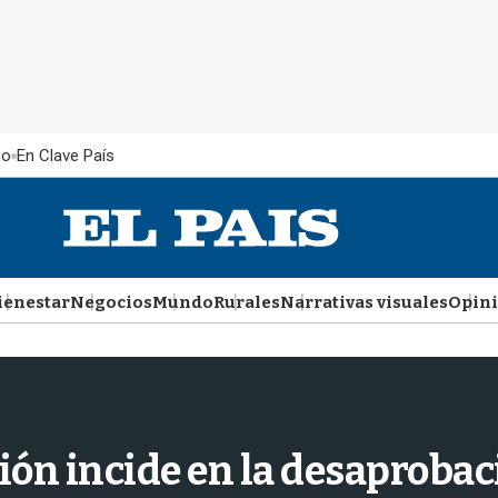
ño
En Clave País
ienestar
Negocios
Mundo
Rurales
Narrativas visuales
Opin
ión incide en la desaprobac