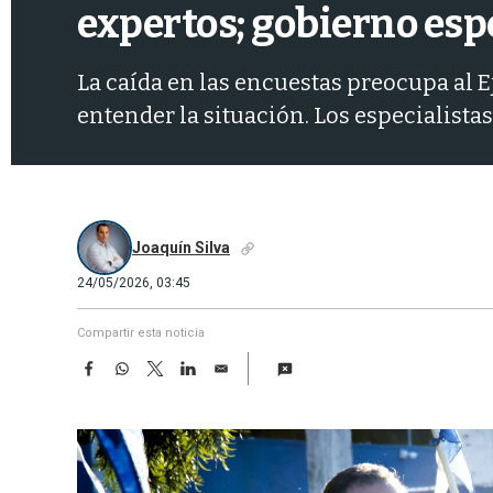
expertos; gobierno esp
La caída en las encuestas preocupa al 
entender la situación. Los especialista
Joaquín Silva
24/05/2026, 03:45
Compartir esta noticia
F
W
T
L
E
a
h
w
i
m
c
a
i
n
a
e
t
t
k
i
b
s
t
e
l
o
A
e
d