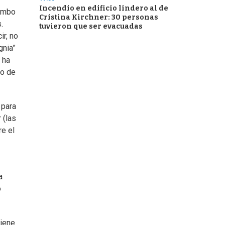
Incendio en edificio lindero al de
rumbo
Cristina Kirchner: 30 personas
.
tuvieron que ser evacuadas
ir, no
gnia”
 ha
no de
 para
 (las
e el
a
o
tiene