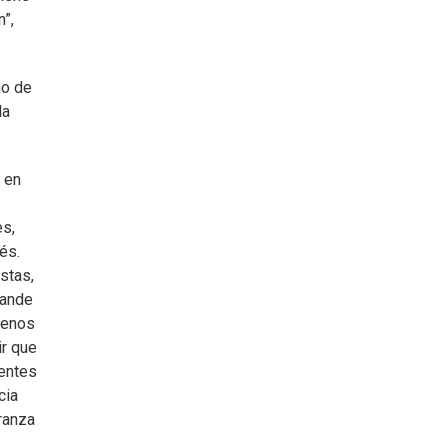
”,
ño de
la
s en
es,
és.
istas,
rande
 menos
ir que
rentes
cia
ranza