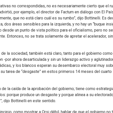
ativas no correspondidas, no es necesariamente cierto que el 
dvirtió, por ejemplo, el director de Factum en diálogo con El País
nte, que no está claro cuál es su rumbo”, dijo Bottinelli. Es dec
, dos áreas sensibles para la izquierda, y no hay un “buque insi
o desde un punto de vista político para el oficialismo, pero no se
ente. Entonces, no se trata solamente de apretar el acelerador, si
de la sociedad, también está claro, tanto para el gobierno como
ón -por ahora desarticulada y sin un liderazgo activo y aglutinador
ádicas, y los blancos esperan su desembarco electoral muy sobr
 en su tarea de “desgaste” en estos primeros 14 meses del cuarto
n de la caída de la aprobación del gobierno; tiene como estrategi
idos: porque produce un desgaste y porque alinea a su electorad
 dijo Bottinelli en este sentido.
incipio, como mostrar a Orsi débil, hablar de que el gobierno no 