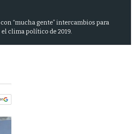
s
q
u
e
 y con “mucha gente” intercambios para
d
el clima político de 2019.
a
 en