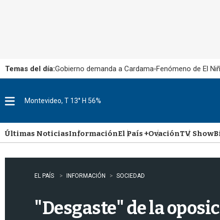
Temas del día:
Gobierno demanda a Cardama
Fenómeno de El Ni
Montevideo, T 13° H 56%
M
e
n
u
Últimas Noticias
Información
El País +
Ovación
TV Show
B
EL PAÍS
INFORMACIÓN
SOCIEDAD
"Desgaste" de la oposic