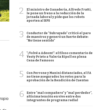
2
El ministro de Ganadería, Alfredo Fratti,
le pone un freno a la reducción de la
jornada laboral y pide que los robots
aporten al BPS
3
Conductor de "Subrayado" criticó el paro
de maestros y generó un fuerte debate:
"No tiene sentido"
4
"¡Volvé a Adeom!": el filoso comentario de
Yesty Prieto a Valeria Ripoll en plena
Cena de Famosos
5
Con Perrone y Manini distanciados, el FA
no tiene asegurados los votos para la
aprobación de la Rendición de Cuentas
6
Entre "mal compañero" y "mal perdedor",
altísima tensión en vivo entre dos
ropio
integrantes de programa radial