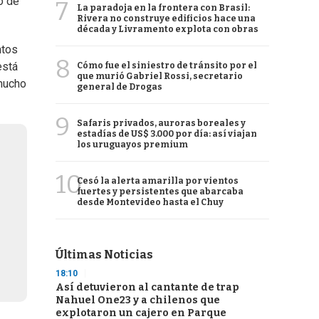
o de
7
La paradoja en la frontera con Brasil:
Rivera no construye edificios hace una
década y Livramento explota con obras
ntos
8
está
Cómo fue el siniestro de tránsito por el
que murió Gabriel Rossi, secretario
 mucho
general de Drogas
9
Safaris privados, auroras boreales y
estadías de US$ 3.000 por día: así viajan
los uruguayos premium
10
Cesó la alerta amarilla por vientos
fuertes y persistentes que abarcaba
desde Montevideo hasta el Chuy
Últimas Noticias
18:10
Así detuvieron al cantante de trap
Nahuel One23 y a chilenos que
explotaron un cajero en Parque