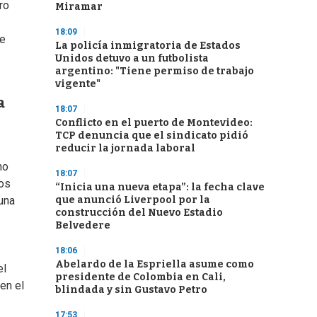
ro
Miramar
18:09
te
La policía inmigratoria de Estados
Unidos detuvo a un futbolista
argentino: "Tiene permiso de trabajo
vigente"
a
18:07
Conflicto en el puerto de Montevideo:
TCP denuncia que el sindicato pidió
reducir la jornada laboral
no
18:07
los
“Inicia una nueva etapa”: la fecha clave
que anunció Liverpool por la
una
construcción del Nuevo Estadio
Belvedere
18:06
Abelardo de la Espriella asume como
el
presidente de Colombia en Cali,
en el
blindada y sin Gustavo Petro
17:53