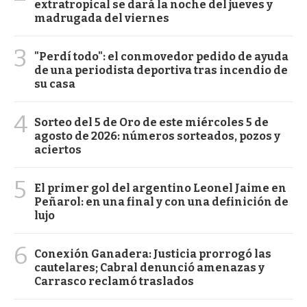
extratropical se dará la noche del jueves y
madrugada del viernes
3
"Perdí todo": el conmovedor pedido de ayuda
de una periodista deportiva tras incendio de
su casa
4
Sorteo del 5 de Oro de este miércoles 5 de
agosto de 2026: números sorteados, pozos y
aciertos
5
El primer gol del argentino Leonel Jaime en
Peñarol: en una final y con una definición de
lujo
6
Conexión Ganadera: Justicia prorrogó las
cautelares; Cabral denunció amenazas y
Carrasco reclamó traslados