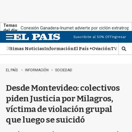
Temas
Conexión Ganadera
Inumet advierte por ciclón extratropi
del día:
Suscribite al 50% OFF
Ingresar
M
e
Últimas Noticias
Información
El País +
Ovación
TV Show
n
M
u
o
s
t
EL PAÍS
INFORMACIÓN
SOCIEDAD
r
a
Desde Montevideo: colectivos
r
b
piden Justicia por Milagros,
�
s
víctima de violación grupal
q
u
que luego se suicidó
e
d