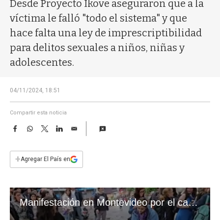
a
Desde Proyecto Ikove aseguraron que a la
víctima le falló "todo el sistema" y que
hace falta una ley de imprescriptibilidad
para delitos sexuales a niños, niñas y
adolescentes.
04/11/2024, 18:51
Compartir esta noticia
F
W
T
L
E
a
h
w
i
m
c
a
i
n
a
e
t
t
k
i
+
Agregar El País en
b
s
t
e
l
o
A
e
d
o
p
r
I
k
p
n