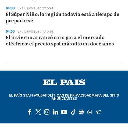
04:00
Exclusivo suscriptores
El Súper Niño: la región todavía está a tiempo de
prepararse
04:00
Exclusivo suscriptores
El invierno arrancó caro para el mercado
eléctrico: el precio spot más alto en doce años
EL PAÍS STAFF
AYUDA
POLÍTICAS DE PRIVACIDAD
MAPA DEL SITIO
ANUNCIANTES
f
t
i
l
y
t
g
w
t
a
w
n
i
o
i
o
h
e
c
i
s
n
u
k
o
a
l