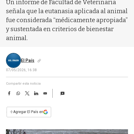
a
Un informe de Facultad de Veterinaria
señala que la eutanasia aplicada al animal
fue considerada “médicamente apropiada”
y sustentada en criterios de bienestar
animal.
El País
07/05/2026, 16:38
Compartir esta noticia
F
W
T
L
E
a
h
w
i
m
c
a
i
n
a
e
t
t
k
i
+
Agregar El País en
b
s
t
e
l
o
A
e
d
o
p
r
I
k
p
n