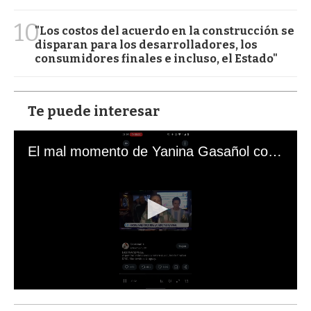
10
"Los costos del acuerdo en la construcción se
disparan para los desarrolladores, los
consumidores finales e incluso, el Estado"
Te puede interesar
El mal momento de Yanina Gasañol con un hincha argentino en "Subrayado"
0
s