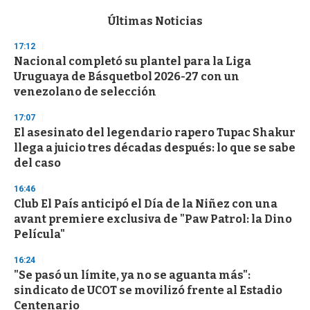
e
c
Últimas Noticias
o
n
17:12
d
Nacional completó su plantel para la Liga
s
o
Uruguaya de Básquetbol 2026-27 con un
f
venezolano de selección
3
3
s
17:07
e
El asesinato del legendario rapero Tupac Shakur
c
llega a juicio tres décadas después: lo que se sabe
o
n
del caso
d
s
16:46
Club El País anticipó el Día de la Niñez con una
avant premiere exclusiva de "Paw Patrol: la Dino
Película"
16:24
"Se pasó un límite, ya no se aguanta más":
sindicato de UCOT se movilizó frente al Estadio
Centenario