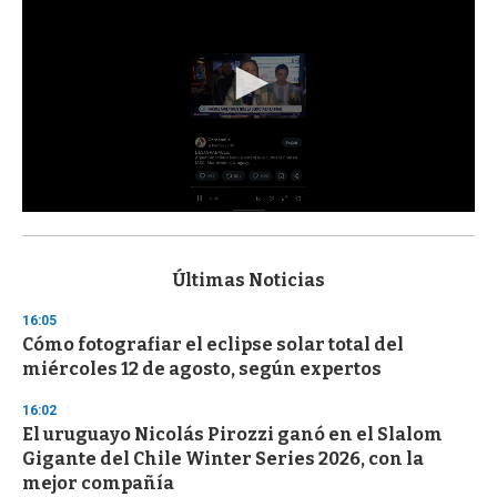
0
s
e
c
Últimas Noticias
o
n
16:05
d
Cómo fotografiar el eclipse solar total del
s
o
miércoles 12 de agosto, según expertos
f
3
16:02
3
s
El uruguayo Nicolás Pirozzi ganó en el Slalom
e
Gigante del Chile Winter Series 2026, con la
c
mejor compañía
o