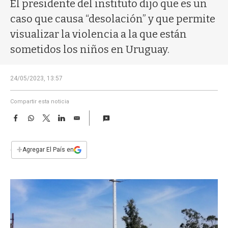
a
El presidente del instituto dijo que es un
caso que causa “desolación” y que permite
visualizar la violencia a la que están
sometidos los niños en Uruguay.
24/05/2023, 13:57
Compartir esta noticia
F
W
T
L
E
a
h
w
i
m
c
a
i
n
a
e
t
t
k
i
+
Agregar El País en
b
s
t
e
l
o
A
e
d
o
p
r
I
k
p
n