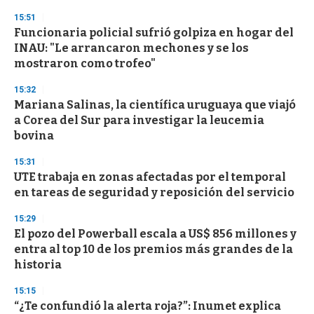
n
d
15:51
s
Funcionaria policial sufrió golpiza en hogar del
INAU: "Le arrancaron mechones y se los
mostraron como trofeo"
15:32
Mariana Salinas, la científica uruguaya que viajó
a Corea del Sur para investigar la leucemia
bovina
15:31
UTE trabaja en zonas afectadas por el temporal
en tareas de seguridad y reposición del servicio
15:29
El pozo del Powerball escala a US$ 856 millones y
entra al top 10 de los premios más grandes de la
historia
15:15
“¿Te confundió la alerta roja?”: Inumet explica