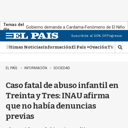
Temas del
Gobierno demanda a Cardama
Fenómeno de El Niño
día:
Suscribite al 50% OFF
Ingresar
M
e
Últimas Noticias
Información
El País +
Ovación
TV Show
n
M
u
o
s
t
EL PAÍS
INFORMACIÓN
SOCIEDAD
r
a
Caso fatal de abuso infantil en
r
b
Treinta y Tres: INAU afirma
�
s
que no había denuncias
q
u
previas
e
d