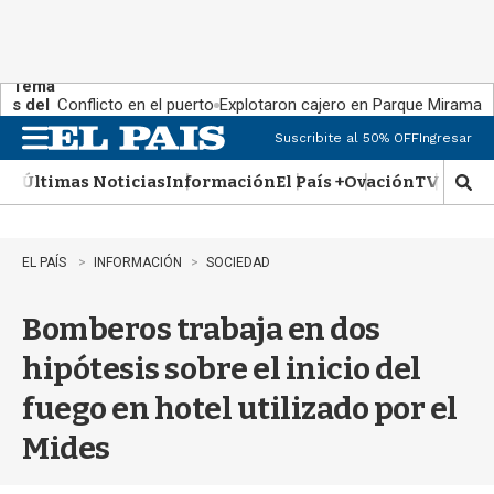
Tema
s del
Conflicto en el puerto
Explotaron cajero en Parque Miramar
día:
Suscribite al 50% OFF
Ingresar
M
e
Últimas Noticias
Información
El País +
Ovación
TV Show
n
M
u
o
s
t
EL PAÍS
INFORMACIÓN
SOCIEDAD
r
a
Bomberos trabaja en dos
r
b
hipótesis sobre el inicio del
�
s
fuego en hotel utilizado por el
q
u
Mides
e
d