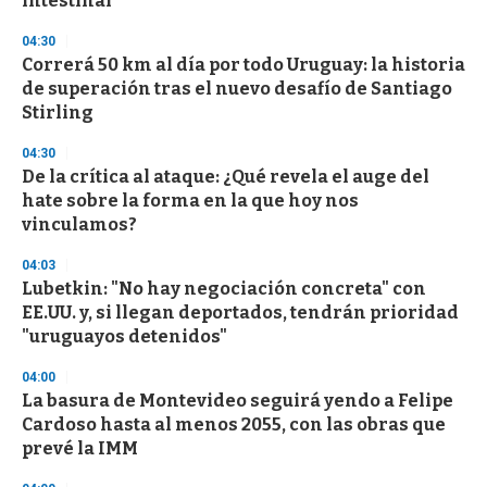
intestinal
3
3
s
04:30
e
Correrá 50 km al día por todo Uruguay: la historia
c
de superación tras el nuevo desafío de Santiago
o
n
Stirling
d
s
04:30
De la crítica al ataque: ¿Qué revela el auge del
hate sobre la forma en la que hoy nos
vinculamos?
04:03
Lubetkin: "No hay negociación concreta" con
EE.UU. y, si llegan deportados, tendrán prioridad
"uruguayos detenidos"
04:00
La basura de Montevideo seguirá yendo a Felipe
Cardoso hasta al menos 2055, con las obras que
prevé la IMM