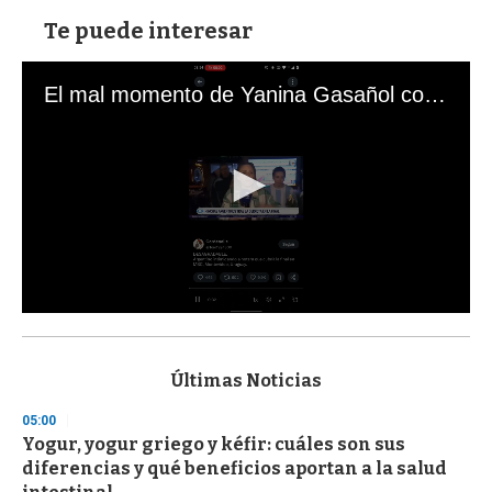
Te puede interesar
El mal momento de Yanina Gasañol con un hincha argentino en "Subrayado"
0
s
e
c
Últimas Noticias
o
n
05:00
d
Yogur, yogur griego y kéfir: cuáles son sus
s
o
diferencias y qué beneficios aportan a la salud
f