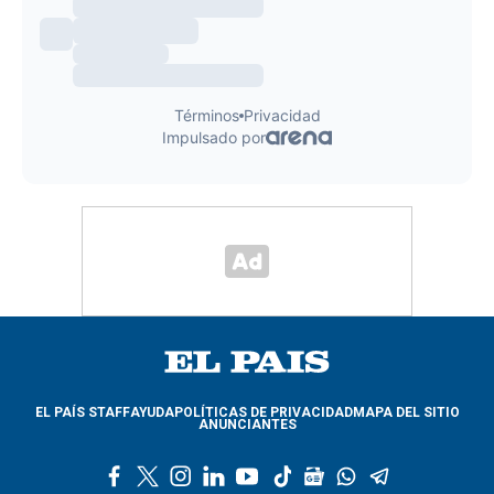
EL PAÍS STAFF
AYUDA
POLÍTICAS DE PRIVACIDAD
MAPA DEL SITIO
ANUNCIANTES
f
t
i
l
y
t
g
w
t