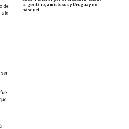
argentino, amistosos y Uruguay en
no de
básquet
 a la
 ser
 fue
 que
á