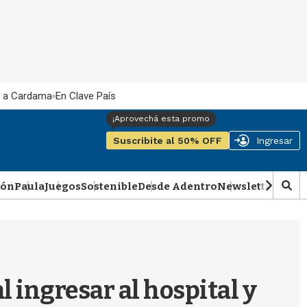
 a Cardama
En Clave País
Suscribite al 50% OFF
Ingresar
ión
Paula
Juegos
Sostenible
Desde Adentro
Newsletter
Podca
M
o
s
t
r
a
r
l ingresar al hospital y
b
�