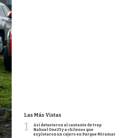
Las Más Vistas
1
Así detuvieron al cantante de trap
Nahuel One23 y a chilenos que
explotaron un cajero en Parque Miramar