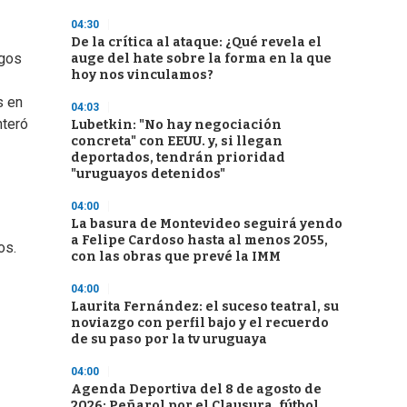
04:30
De la crítica al ataque: ¿Qué revela el
igos
auge del hate sobre la forma en la que
hoy nos vinculamos?
s en
04:03
nteró
Lubetkin: "No hay negociación
concreta" con EEUU. y, si llegan
deportados, tendrán prioridad
"uruguayos detenidos"
04:00
La basura de Montevideo seguirá yendo
a Felipe Cardoso hasta al menos 2055,
os.
con las obras que prevé la IMM
04:00
Laurita Fernández: el suceso teatral, su
noviazgo con perfil bajo y el recuerdo
de su paso por la tv uruguaya
04:00
Agenda Deportiva del 8 de agosto de
2026: Peñarol por el Clausura, fútbol