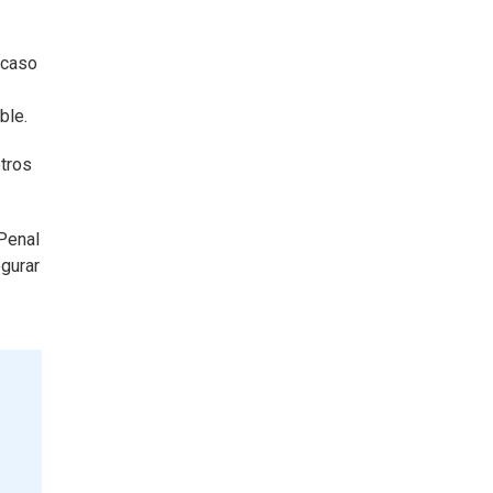
 caso
ble.
otros
 Penal
egurar