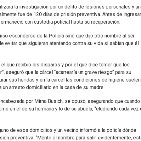
lizara la investigación por un delito de lesiones personales y u
nalmente fue de 120 días de prisión preventiva. Antes de ingresar
permaneció con custodia policial hasta su recuperación.
so esconderse de la Policía sino que dijo otro nombre al ser
 evitar que siguieran atentando contra su vida si sabían que él
el que recibió los disparos y por el que dice temer que los
”, aseguró que la cárcel “acarrearía un grave riesgo” para su
 curar sus heridas y en la cárcel las condiciones de higiene suelen
a un arresto domiciliario en la casa de su madre.
o, encabezada por Mirna Busich, se opuso, asegurando que cuando
 como en el de su hermana y lo de su abuela, “eludiendo cada vez
uno de esos domicilios y un vecino informó a la policía dónde
risión preventiva. “Mentir el nombre para salir, evidentemente, est