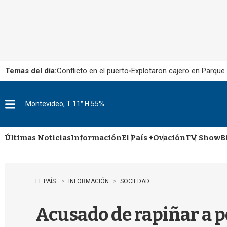
Temas del día:
Conflicto en el puerto
Explotaron cajero en Parque
Montevideo, T 11° H 55%
M
e
n
u
Últimas Noticias
Información
El País +
Ovación
TV Show
B
EL PAÍS
INFORMACIÓN
SOCIEDAD
Acusado de rapiñar a po