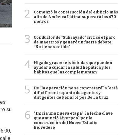
2
Comenzó la construcción del edificio más
alto de América Latina: superará los 470
metros
3
Conductor de "Subrayado" criticó el paro
de maestros y generó un fuerte debate:
"No tiene sentido"
4
Hígado graso: seis bebidas que pueden
ayudar a cuidar la salud hepática y los
hábitos que las complementan
5
De "la operación no se concretará" a "está
difícil": contrapunto de agentes y
dirigentes de Peñarol por De La Cruz
ses
ero su
6
“Inicia una nueva etapa”: la fecha clave
que anunció Liverpool por la
construcción del Nuevo Estadio
Belvedere
05:00,
calle