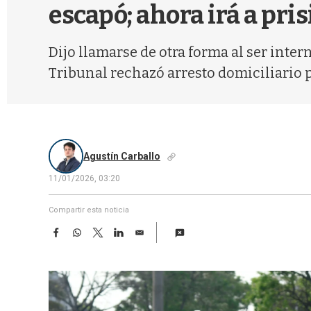
escapó; ahora irá a pri
Dijo llamarse de otra forma al ser inter
Tribunal rechazó arresto domiciliario 
Agustín Carballo
11/01/2026, 03:20
Compartir esta noticia
F
W
T
L
E
a
h
w
i
m
c
a
i
n
a
e
t
t
k
i
b
s
t
e
l
o
A
e
d