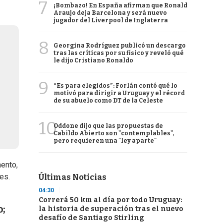
7
¡Bombazo! En España afirman que Ronald
Araujo deja Barcelona y será nuevo
jugador del Liverpool de Inglaterra
8
Georgina Rodríguez publicó un descargo
tras las críticas por su físico y reveló qué
le dijo Cristiano Ronaldo
9
“Es para elegidos”: Forlán contó qué lo
motivó para dirigir a Uruguay y el récord
de su abuelo como DT de la Celeste
10
Oddone dijo que las propuestas de
Cabildo Abierto son "contemplables",
pero requieren una "ley aparte"
mento,
es.
Últimas Noticias
04:30
Correrá 50 km al día por todo Uruguay:
o;
la historia de superación tras el nuevo
desafío de Santiago Stirling