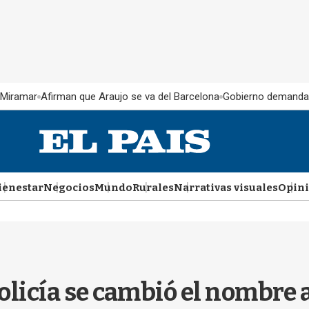
 Miramar
Afirman que Araujo se va del Barcelona
Gobierno demanda
ienestar
Negocios
Mundo
Rurales
Narrativas visuales
Opin
licía se cambió el nombre a