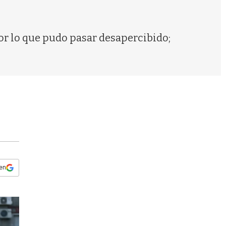
s
q
u
e
 por lo que pudo pasar desapercibido;
d
a
 en