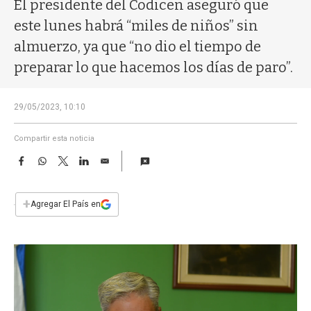
a
El presidente del Codicen aseguró que
este lunes habrá “miles de niños” sin
almuerzo, ya que “no dio el tiempo de
preparar lo que hacemos los días de paro”.
29/05/2023, 10:10
Compartir esta noticia
F
W
T
L
E
a
h
w
i
m
c
a
i
n
a
e
t
t
k
i
+
Agregar El País en
b
s
t
e
l
o
A
e
d
o
p
r
I
k
p
n