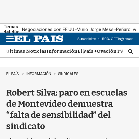
Temas
Negociaciones con EE.UU.
Murió Jorge Messi
Peñarol vs
del día:
Suscribite al 50% OFF
Ingresar
M
e
Últimas Noticias
Información
El País +
Ovación
TV Show
n
M
u
o
s
t
EL PAÍS
INFORMACIÓN
SINDICALES
r
a
Robert Silva: paro en escuelas
r
b
de Montevideo demuestra
�
s
“falta de sensibilidad” del
q
u
sindicato
e
d