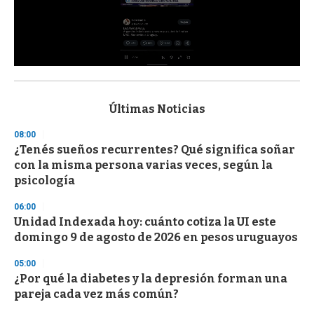
0
s
e
c
Últimas Noticias
o
n
08:00
d
¿Tenés sueños recurrentes? Qué significa soñar
s
o
con la misma persona varias veces, según la
f
psicología
3
3
s
06:00
e
Unidad Indexada hoy: cuánto cotiza la UI este
c
domingo 9 de agosto de 2026 en pesos uruguayos
o
n
d
05:00
s
¿Por qué la diabetes y la depresión forman una
pareja cada vez más común?