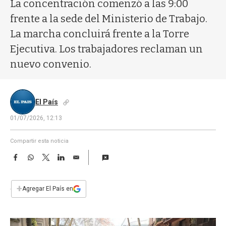
a
La concentración comenzó a las 9:00
frente a la sede del Ministerio de Trabajo.
La marcha concluirá frente a la Torre
Ejecutiva. Los trabajadores reclaman un
nuevo convenio.
El País
01/07/2026, 12:13
Compartir esta noticia
F
W
T
L
E
a
h
w
i
m
c
a
i
n
a
e
t
t
k
i
+
Agregar El País en
b
s
t
e
l
o
A
e
d
o
p
r
I
k
p
n