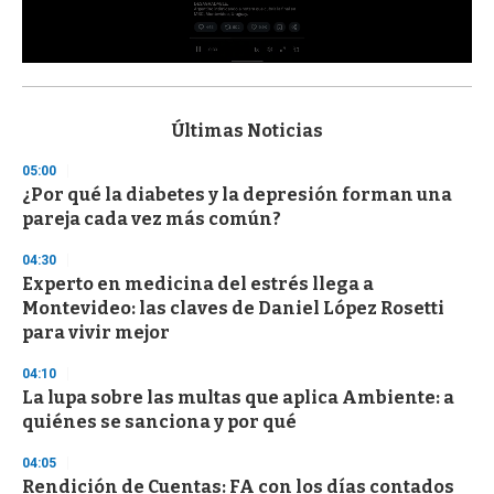
0
s
e
c
Últimas Noticias
o
n
05:00
d
¿Por qué la diabetes y la depresión forman una
s
o
pareja cada vez más común?
f
3
04:30
3
s
Experto en medicina del estrés llega a
e
Montevideo: las claves de Daniel López Rosetti
c
para vivir mejor
o
n
d
04:10
s
La lupa sobre las multas que aplica Ambiente: a
quiénes se sanciona y por qué
04:05
Rendición de Cuentas: FA con los días contados