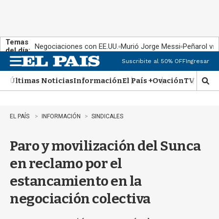
Temas
Negociaciones con EE.UU.
Murió Jorge Messi
Peñarol vs
del día:
Suscribite al 50% OFF
Ingresar
M
e
Últimas Noticias
Información
El País +
Ovación
TV Show
n
M
u
o
s
t
EL PAÍS
INFORMACIÓN
SINDICALES
r
a
Paro y movilización del Sunca
r
b
en reclamo por el
�
s
estancamiento en la
q
u
negociación colectiva
e
d