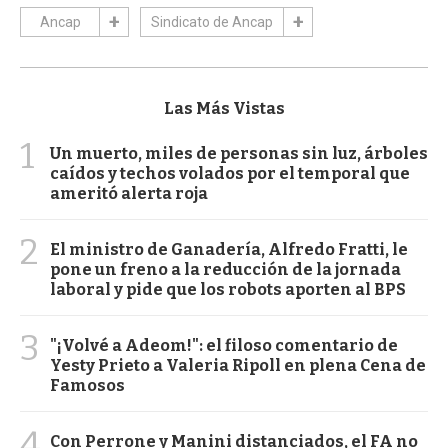
Ancap
Sindicato de Ancap
Las Más Vistas
1
Un muerto, miles de personas sin luz, árboles
caídos y techos volados por el temporal que
ameritó alerta roja
2
El ministro de Ganadería, Alfredo Fratti, le
pone un freno a la reducción de la jornada
laboral y pide que los robots aporten al BPS
3
"¡Volvé a Adeom!": el filoso comentario de
Yesty Prieto a Valeria Ripoll en plena Cena de
Famosos
4
Con Perrone y Manini distanciados, el FA no