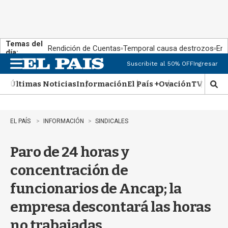
Temas del
Rendición de Cuentas
Temporal causa destrozos
En 
día:
Suscribite al 50% OFF
Ingresar
M
e
Últimas Noticias
Información
El País +
Ovación
TV Show
n
M
u
o
s
t
EL PAÍS
INFORMACIÓN
SINDICALES
r
a
Paro de 24 horas y
r
b
concentración de
�
s
funcionarios de Ancap; la
q
u
empresa descontará las horas
e
d
no trabajadas