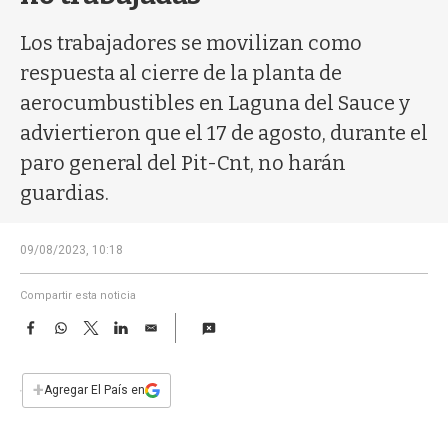
a
Los trabajadores se movilizan como
respuesta al cierre de la planta de
aerocumbustibles en Laguna del Sauce y
adviertieron que el 17 de agosto, durante el
paro general del Pit-Cnt, no harán
guardias.
09/08/2023, 10:18
Compartir esta noticia
F
W
T
L
E
a
h
w
i
m
c
a
i
n
a
e
t
t
k
i
+
Agregar El País en
b
s
t
e
l
o
A
e
d
o
p
r
I