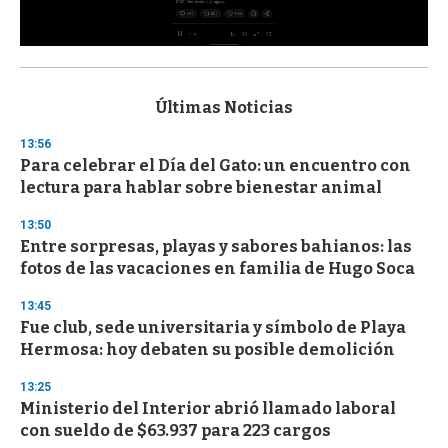
0
s
e
c
Últimas Noticias
o
n
13:56
d
Para celebrar el Día del Gato: un encuentro con
s
o
lectura para hablar sobre bienestar animal
f
3
13:50
3
s
Entre sorpresas, playas y sabores bahianos: las
e
fotos de las vacaciones en familia de Hugo Soca
c
o
13:45
n
d
Fue club, sede universitaria y símbolo de Playa
s
Hermosa: hoy debaten su posible demolición
13:25
Ministerio del Interior abrió llamado laboral
con sueldo de $63.937 para 223 cargos