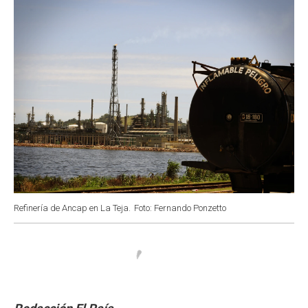
k
p
n
Refinería de Ancap en La Teja.
Foto: Fernando Ponzetto