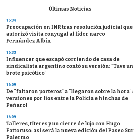
e
c
Últimas Noticias
o
n
16:34
d
Preocupación en INR tras resolución judicial que
s
o
autorizó visita conyugal al líder narco
f
Fernández Albín
3
3
s
16:33
e
Influencer que escapó corriendo de casa de
c
sindicalista argentino contó su versión: "Tuve un
o
n
brote psicótico"
d
s
16:09
De "faltaron porteros" a "llegaron sobre la hora":
versiones por líos entre la Policía e hinchas de
Peñarol
16:09
Talleres, títeres y un cierre de lujo con Hugo
Fattoruso: así será la nueva edición del Paseo Sur
Palermo