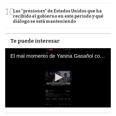
10
Las "presiones" de Estados Unidos que ha
recibido el gobierno en este período y qué
diálogo se está manteniendo
Te puede interesar
El mal momento de Yanina Gasañol con un hincha argentino en "Subrayado"
0
s