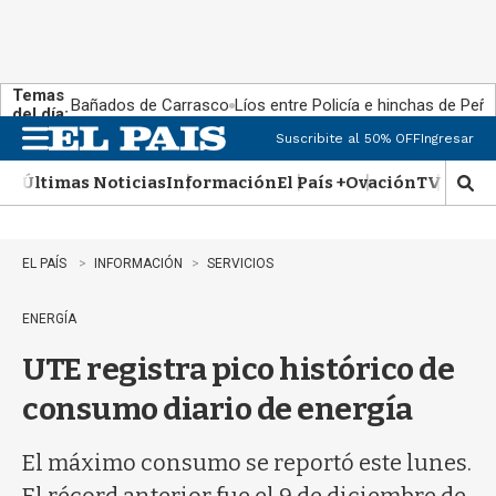
Temas
Bañados de Carrasco
Líos entre Policía e hinchas de Peña
del día:
Suscribite al 50% OFF
Ingresar
M
e
Últimas Noticias
Información
El País +
Ovación
TV Show
n
M
u
o
s
t
EL PAÍS
INFORMACIÓN
SERVICIOS
r
a
ENERGÍA
r
b
UTE registra pico histórico de
�
s
consumo diario de energía
q
u
e
El máximo consumo se reportó este lunes.
d