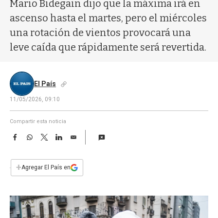
a
Mario Bidegain dijo que la máxima irá en
ascenso hasta el martes, pero el miércoles
una rotación de vientos provocará una
leve caída que rápidamente será revertida.
El País
11/05/2026, 09:10
Compartir esta noticia
F
W
T
L
E
a
h
w
i
m
c
a
i
n
a
e
t
t
k
i
+
Agregar El País en
b
s
t
e
l
o
A
e
d
o
p
r
I
k
p
n