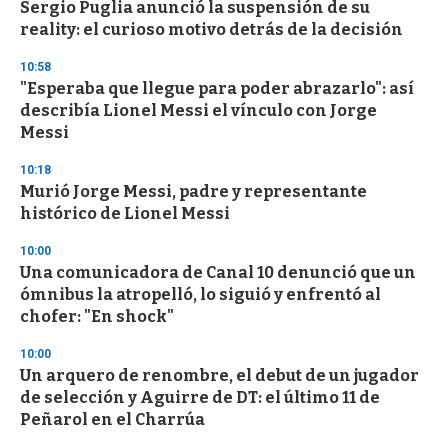
Sergio Puglia anunció la suspensión de su
c
reality: el curioso motivo detrás de la decisión
o
n
d
10:58
s
"Esperaba que llegue para poder abrazarlo": así
describía Lionel Messi el vínculo con Jorge
Messi
10:18
Murió Jorge Messi, padre y representante
histórico de Lionel Messi
10:00
Una comunicadora de Canal 10 denunció que un
ómnibus la atropelló, lo siguió y enfrentó al
chofer: "En shock"
10:00
Un arquero de renombre, el debut de un jugador
de selección y Aguirre de DT: el último 11 de
Peñarol en el Charrúa