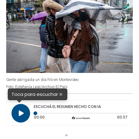
Gente abrigada un día frío en Montevideo.
Foto: Estefanía Leal/Archivo El País.
×
Toca para escuchar
ESCUCHÁ EL RESUMEN HECHO CON IA
Tiempo transcurrido: 0 segundos
Durac
00:00
00:37