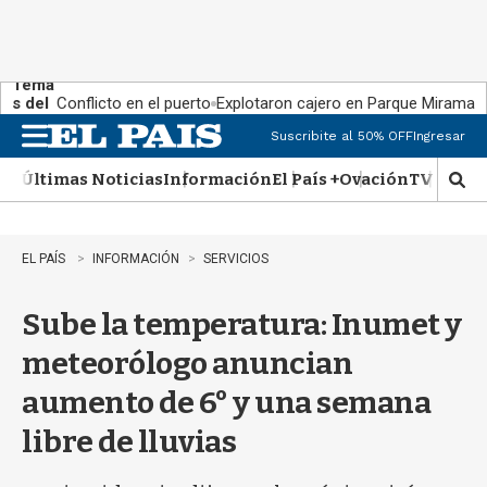
Tema
s del
Conflicto en el puerto
Explotaron cajero en Parque Miramar
día:
Suscribite al 50% OFF
Ingresar
M
e
Últimas Noticias
Información
El País +
Ovación
TV Show
n
M
u
o
s
t
EL PAÍS
INFORMACIÓN
SERVICIOS
r
a
Sube la temperatura: Inumet y
r
b
meteorólogo anuncian
�
s
aumento de 6° y una semana
q
u
libre de lluvias
e
d