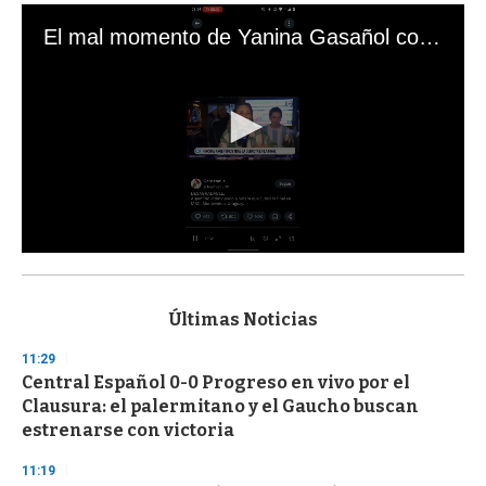
El mal momento de Yanina Gasañol con un hincha argentino en "Subrayado"
0
s
e
c
Últimas Noticias
o
n
11:29
d
Central Español 0-0 Progreso en vivo por el
s
o
Clausura: el palermitano y el Gaucho buscan
f
estrenarse con victoria
3
3
s
11:19
e