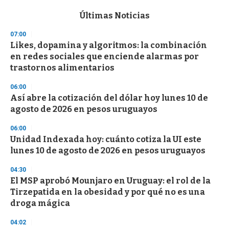
e
c
Últimas Noticias
o
n
07:00
d
Likes, dopamina y algoritmos: la combinación
s
o
en redes sociales que enciende alarmas por
f
trastornos alimentarios
3
3
s
06:00
e
Así abre la cotización del dólar hoy lunes 10 de
c
agosto de 2026 en pesos uruguayos
o
n
d
06:00
s
Unidad Indexada hoy: cuánto cotiza la UI este
lunes 10 de agosto de 2026 en pesos uruguayos
04:30
El MSP aprobó Mounjaro en Uruguay: el rol de la
Tirzepatida en la obesidad y por qué no es una
droga mágica
04:02