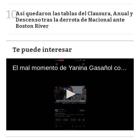
10
Así quedaron las tablas del Clausura, Anual y
Descenso tras la derrota de Nacional ante
Boston River
Te puede interesar
El mal momento de Yanina Gasañol con un hincha argentino en "Subrayado"
0
s