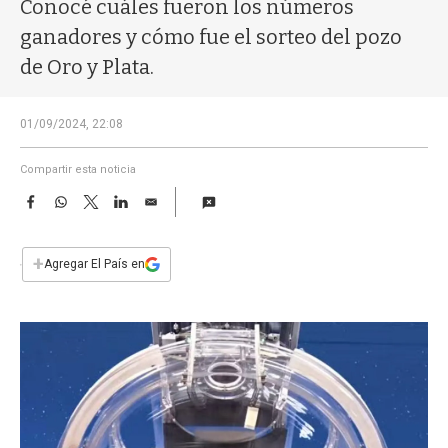
a
Conocé cuáles fueron los números
ganadores y cómo fue el sorteo del pozo
de Oro y Plata.
01/09/2024, 22:08
Compartir esta noticia
F
W
T
L
E
a
h
w
i
m
c
a
i
n
a
e
t
t
k
i
+
Agregar El País en
b
s
t
e
l
o
A
e
d
o
p
r
I
k
p
n