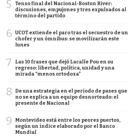
5
Tenso final del Nacional-Boston River:
discusiones, empujones y tres expulsados al
término del partido
6
UCOT extiende el paro tras el secuestro de un
chofer y un ómnibus: se movilizarán este
lunes
7
Las 10 frases que dejó Lacalle Pou en su
regreso: libertad, política, unidad y una
mirada “menos ortodoxa”
8
De una estrategia en el período de pases que
no se explica a un equipo desnorteado: el
presente de Nacional
9
Montevideo está entre los peores puertos,
según un índice elaborado por el Banco
Mundial