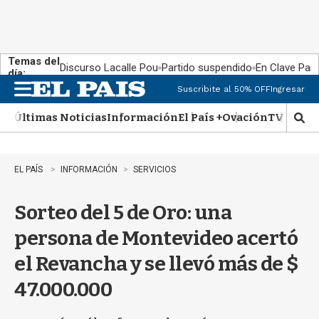
Temas del
Discurso Lacalle Pou
Partido suspendido
En Clave País
día:
Suscribite al 50% OFF
Ingresar
M
e
Últimas Noticias
Información
El País +
Ovación
TV Show
n
M
u
o
s
t
EL PAÍS
INFORMACIÓN
SERVICIOS
r
a
Sorteo del 5 de Oro: una
r
b
persona de Montevideo acertó
�
s
el Revancha y se llevó más de $
q
u
47.000.000
e
d